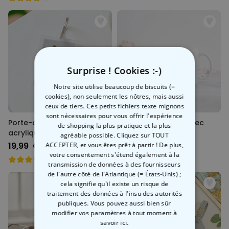
Surprise ! Cookies :-)
Notre site utilise beaucoup de biscuits (=
cookies), non seulement les nôtres, mais aussi
ceux de tiers. Ces petits fichiers texte mignons
sont nécessaires pour vous offrir l'expérience
Porte-clés personnalisé en
Mug personnalisé avec
de shopping la plus pratique et la plus
acrylique avec photo et
votre animal de
agréable possible. Cliquez sur TOUT
chanson
compagnie
19,99 CHF
19,99 CHF
ACCEPTER, et vous êtes prêt à partir ! De plus,
votre consentement s'étend également à la
transmission de données à des fournisseurs
de l'autre côté de l'Atlantique (= États-Unis) ;
cela signifie qu'il existe un risque de
traitement des données à l'insu des autorités
publiques. Vous pouvez aussi bien sûr
modifier vos paramètres à tout moment
à
savoir ici.