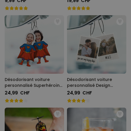
9,99 CHF
19,99 CHF
Désodorisant voiture
Désodorisant voiture
personnalisé Superhéroïne
personnalisé Design
avec visage - Lot de 2
Polaroïd - Lot de 2
24,99 CHF
24,99 CHF