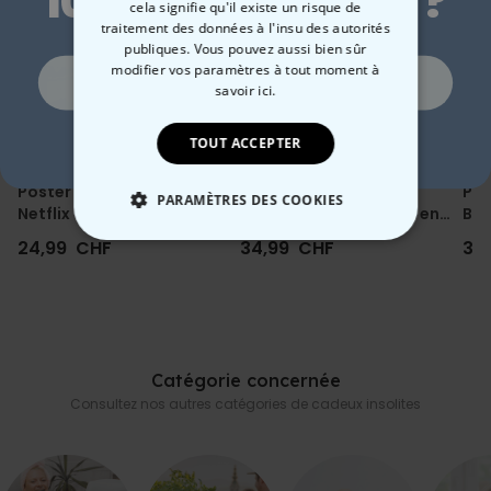
10 % de réduction ?
cela signifie qu'il existe un risque de
traitement des données à l'insu des autorités
publiques. Vous pouvez aussi bien sûr
modifier vos paramètres à tout moment
à
Oui, volontiers !
savoir ici.
Non merci, je n'aime pas les réductions
TOUT ACCEPTER
Poster personnalisé -
Poster personnalisé -
Pos
PARAMÈTRES DES COOKIES
Netflix
animal de compagnie en
Ban
uniforme
24,99 CHF
34,99 CHF
34
STRICTEMENT NÉCESSAIRE
PERFORMANCE
COMMERCIALISATION
Catégorie concernée
NON CLASSÉ
Consultez nos autres catégories de cadeux insolites