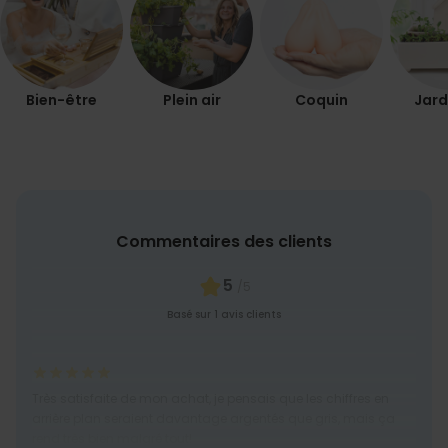
Bien-être
Plein air
Coquin
Jard
Commentaires des clients
5
/5
Basé sur 1 avis clients
Très satisfaite de mon achat, je pensais que les chiffres en
arrière plan seraient davantage argentés que gris, mais ça
rend très bien malgré tout!