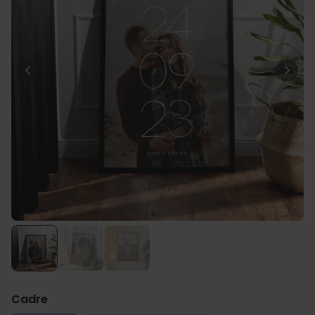
Personnalisable
T-shirt personnalisé avec
votre dessin devant et
derrière
plus de 2.200
exemplaires
34,99 CHF
vendus
Personnalisable
Verre à vin personnalisé avec
nom
plus de
6.000
exemplaires
24,99 CHF
vendus
Personnalisable
Serviette personnalisée avec
boisson et texte
plus de
10.000
exemplaires
39,99 CHF
vendus
Cadre