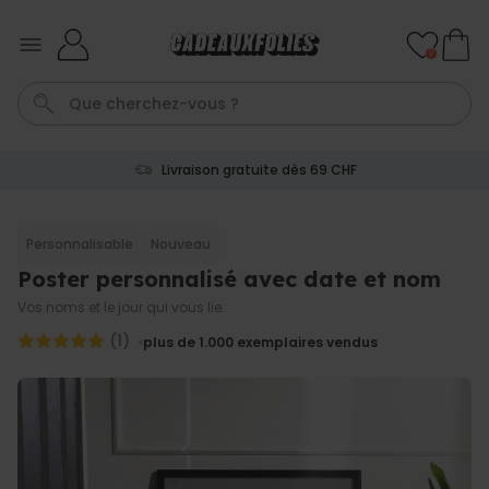
Skip to Content
0
Livraison gratuite dès 69 CHF
Couverture
Porte Cle
Cadre
Aperol
Personnalise
Personnalisable
Nouveau
Poster personnalisé avec date et nom
Personnalisable
Verre Aperol Spritz
Vos noms et le jour qui vous lie.
personnalisé avec prénom
plus de
19.400
(1)
plus de 1.000
exemplaires vendus
exemplaires
24,99 CHF
vendus
Personnalisable
Porte-clés personnalisé en
bois avec texte
plus de 2.300
exemplaires
19,99 CHF
vendus