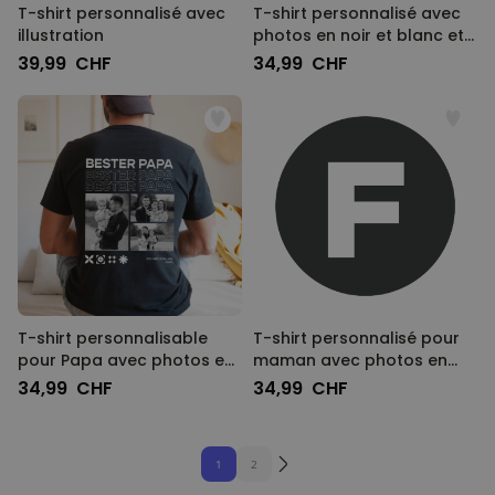
T-shirt personnalisé avec
T-shirt personnalisé avec
illustration
photos en noir et blanc et
texte - Design
39,99 CHF
34,99 CHF
T-shirt personnalisable
T-shirt personnalisé pour
pour Papa avec photos en
maman avec photos en
noir et blanc et texte
noir et blanc et texte
34,99 CHF
34,99 CHF
1
2