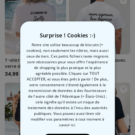
Surprise ! Cookies :-)
Notre site utilise beaucoup de biscuits (=
cookies), non seulement les nôtres, mais aussi
ceux de tiers. Ces petits fichiers texte mignons
T-shirt personnalisé avec
T-shirt personnalisé avec
sont nécessaires pour vous offrir l'expérience
verre d'Aperol et texte
slogan et nom
de shopping la plus pratique et la plus
34,99 CHF
34,99 CHF
agréable possible. Cliquez sur TOUT
ACCEPTER, et vous êtes prêt à partir ! De plus,
votre consentement s'étend également à la
transmission de données à des fournisseurs
de l'autre côté de l'Atlantique (= États-Unis) ;
cela signifie qu'il existe un risque de
traitement des données à l'insu des autorités
publiques. Vous pouvez aussi bien sûr
modifier vos paramètres à tout moment
à
savoir ici.