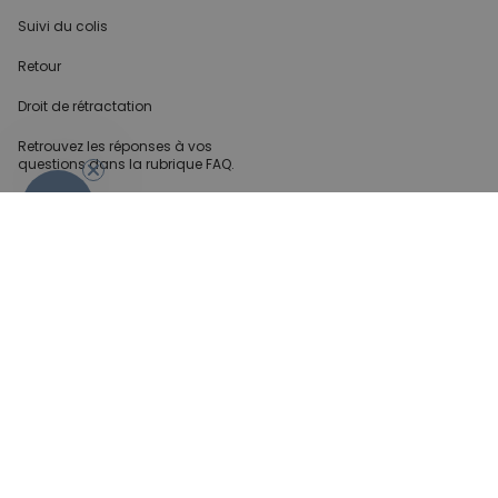
Suivi du colis
Retour
Droit de rétractation
- 10%
Retrouvez les réponses
à vos
questions dans
la rubrique FAQ.
Infos partenaires
Presse
Créateur de contenu
Demandes B2B
Méthode de paiment