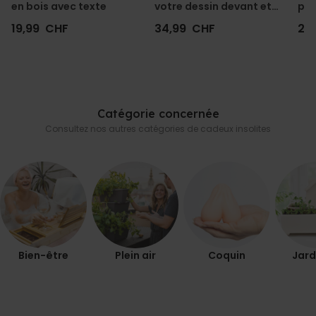
en bois avec texte
votre dessin devant et
per
derrière
19,99 CHF
34,99 CHF
29
Catégorie concernée
Consultez nos autres catégories de cadeux insolites
Bien-être
Plein air
Coquin
Jard