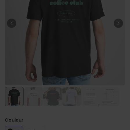
Personnalisable
T-shirt personnalisé avec
votre dessin devant et
derrière
plus de 2.200
exemplaires
34,99 CHF
vendus
Personnalisable
Serviette personnalisée avec
boisson et texte
plus de
10.000
exemplaires
39,99 CHF
vendus
Personnalisable
Chaussettes personnalisées
avec votre animal de
compagnie
plus de
14.000
exemplaires
29,99 CHF
vendus
Couleur