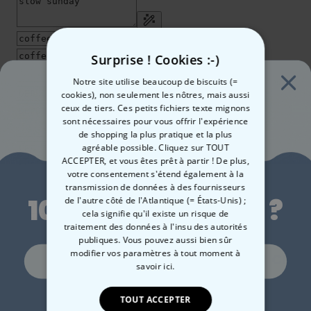
Surprise ! Cookies :-)
Notre site utilise beaucoup de biscuits (=
cookies), non seulement les nôtres, mais aussi
ceux de tiers. Ces petits fichiers texte mignons
sont nécessaires pour vous offrir l'expérience
de shopping la plus pratique et la plus
agréable possible. Cliquez sur TOUT
ACCEPTER, et vous êtes prêt à partir ! De plus,
Envie de
votre consentement s'étend également à la
transmission de données à des fournisseurs
10 % de réduction ?
de l'autre côté de l'Atlantique (= États-Unis) ;
cela signifie qu'il existe un risque de
traitement des données à l'insu des autorités
publiques. Vous pouvez aussi bien sûr
modifier vos paramètres à tout moment
à
34,99 CHF
Oui, volontiers !
Quantité
savoir ici.
Non merci, je n'aime pas les réductions
TOUT ACCEPTER
Ajouter au panier