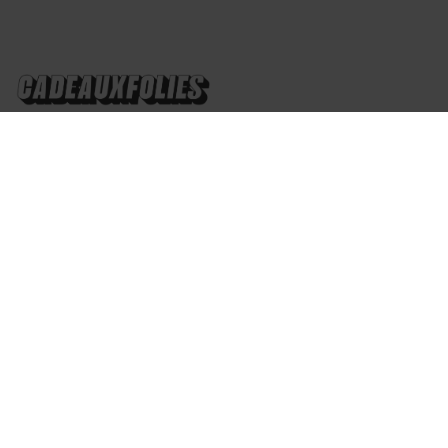
Suisse
Des questions?
À propos
Service clients
L'équipe CadeauxFolies
Méthodes de paiement?
Blog
Frais de port
Paramètres des cookies
Suivi du colis