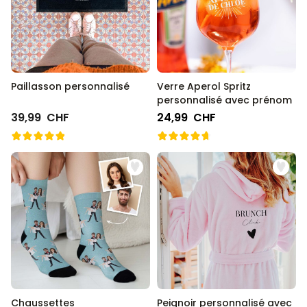
34,99 CHF
vendus
Personnalisable
Verre à vin personnalisé avec
nom
plus de
6.000
exemplaires
24,99 CHF
vendus
Paillasson personnalisé
Verre Aperol Spritz
personnalisé avec prénom
Personnalisable
39,99 CHF
24,99 CHF
Verre Aperol Spritz
personnalisé avec prénom
plus de
19.400
exemplaires
24,99 CHF
vendus
Personnalisable
Serviette personnalisée avec
boisson et texte
plus de
10.000
exemplaires
39,99 CHF
vendus
Chaussettes
Peignoir personnalisé avec