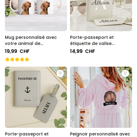
Mug personnalisé avec
Porte-passeport et
votre animal de
étiquette de valise
compagnie
personnalisés avec
19,99 CHF
14,99 CHF
monogramme
Porte-passeport et
Peignoir personnalisé avec