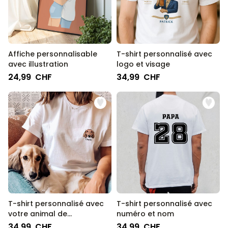
Affiche personnalisable
T-shirt personnalisé avec
avec illustration
logo et visage
24,99 CHF
34,99 CHF
T-shirt personnalisé avec
T-shirt personnalisé avec
votre animal de
numéro et nom
compagnie Cartoon
34,99 CHF
34,99 CHF