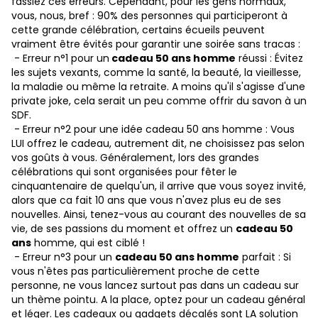
fassiez ces erreurs. Cependant, pour les gens normaux,
vous, nous, bref : 90% des personnes qui participeront à
cette grande célébration, certains écueils peuvent
vraiment être évités pour garantir une soirée sans tracas :
- Erreur n°1 pour un
cadeau 50 ans homme
réussi : Évitez
les sujets vexants, comme la santé, la beauté, la vieillesse,
la maladie ou même la retraite. A moins qu'il s'agisse d'une
private joke, cela serait un peu comme offrir du savon à un
SDF.
- Erreur n°2 pour une idée cadeau 50 ans homme : Vous
LUI offrez le cadeau, autrement dit, ne choisissez pas selon
vos goûts à vous. Généralement, lors des grandes
célébrations qui sont organisées pour fêter le
cinquantenaire de quelqu'un, il arrive que vous soyez invité,
alors que ca fait 10 ans que vous n'avez plus eu de ses
nouvelles. Ainsi, tenez-vous au courant des nouvelles de sa
vie, de ses passions du moment et offrez un
cadeau 50
ans
homme, qui est ciblé !
- Erreur n°3 pour un
cadeau 50 ans homme
parfait : Si
vous n'êtes pas particulièrement proche de cette
personne, ne vous lancez surtout pas dans un cadeau sur
un thème pointu. A la place, optez pour un cadeau général
et léger. Les cadeaux ou gadgets décalés sont LA solution