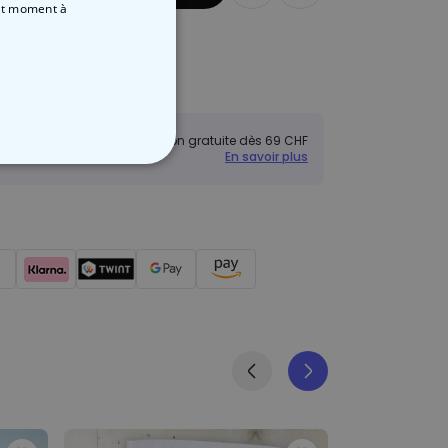
out moment
à
Livraison rapide
boursé
Livraison gratuite dès 69 CHF
En savoir plus
NON CLASSÉ