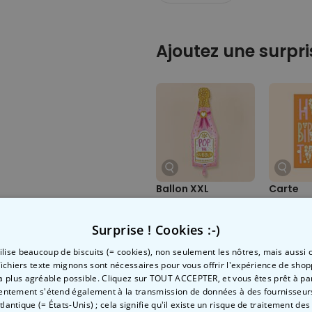
Ajoutez une surpri
Ballon XXL
Carte
Bouteille de
d’annive
champagne
Fleurs
Surprise ! Cookies :-)
7,99 CHF
7,99 C
tilise beaucoup de biscuits (= cookies), non seulement les nôtres, mais aussi c
fichiers texte mignons sont nécessaires pour vous offrir l'expérience de shop
la plus agréable possible. Cliquez sur TOUT ACCEPTER, et vous êtes prêt à part
Envie de
entement s'étend également à la transmission de données à des fournisseurs
Ajouter 
Atlantique (= États-Unis) ; cela signifie qu'il existe un risque de traitement de