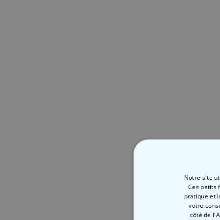
Notre site u
Ces petits 
pratique et 
votre cons
côté de l'