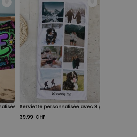
nalisée avec Prénom Graffiti
Serviette personnalisée avec 8 photos et text
Serviette pe
39,99 CHF
39,99 CHF