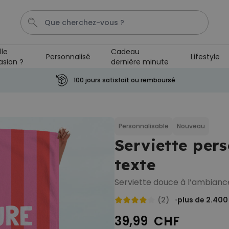
lle
Cadeau
Personnalisé
Lifestyle
asion ?
dernière minute
Porte Cle
Cadre
Couverture
Personnalise
Ape
100 jours satisfait ou remboursé
Personnalisable
Porte-clés personnalisé en
bois avec texte
Personnalisable
Nouveau
plus de 2.300
Serviette pers
exemplaires
19,99 CHF
vendus
texte
Personnalisable
T-shirt personnalisé avec
Serviette douce à l’ambiance
votre dessin devant et
derrière
(2)
plus de 2.400
plus de 2.200
exemplaires
34,99 CHF
vendus
39,99 CHF