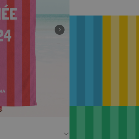
Personnalisable
Verre à vin personnalisé avec
nom
plus de
6.000
exemplaires
24,99 CHF
vendus
Personnalisable
Verre Aperol Spritz
personnalisé avec prénom
plus de
19.400
exemplaires
24,99 CHF
vendus
Personnalisable
Serviette personnalisée avec
boisson et texte
plus de
10.000
exemplaires
39,99 CHF
vendus