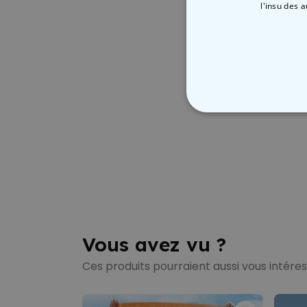
l'insu des 
STRICTEMENT
Vous avez vu ?
Ces produits pourraient aussi vous intére