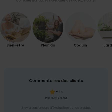
Consultez nos autres catégories de cadeux insolites
PERFORMANCE
COMMERCIALISATION
NON CLASSÉ
Bien-être
Plein air
Coquin
Jard
Commentaires des clients
-
/ 5
Pas d'avis client
Il n'y a pas encore d'évaluation sur ce produit