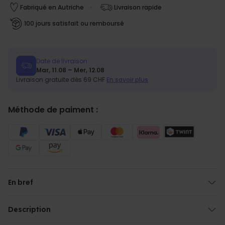
Fabriqué en Autriche
Livraison rapide
100 jours satisfait ou remboursé
Date de livraison
Mar, 11.08 – Mer, 12.08
Livraison gratuite dès 69 CHF
En savoir plus
Méthode de paiment :
En bref
Avec votre propre texte
Design au choix
Description
Matière : microfibre et coton
Serviette personnalisée avec monogramme