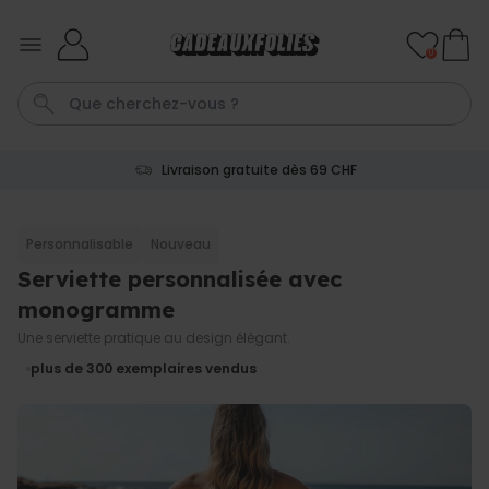
Skip to Content
0
Livraison gratuite dès 69 CHF
Couverture
Porte Cle
Cadre
Aperol
Personnalise
Personnalisable
Nouveau
Serviette personnalisée avec
Personnalisable
Verre Aperol Spritz
monogramme
personnalisé avec prénom
plus de
19.400
Une serviette pratique au design élégant.
exemplaires
24,99 CHF
vendus
plus de 300
exemplaires vendus
Personnalisable
Porte-clés personnalisé en
bois avec texte
plus de 2.300
exemplaires
19,99 CHF
vendus