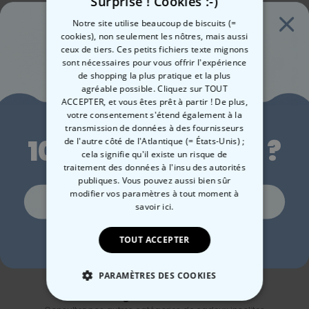
Surprise ! Cookies :-)
Ces produits pourraient aussi vous intéresser
Notre site utilise beaucoup de biscuits (=
cookies), non seulement les nôtres, mais aussi
ceux de tiers. Ces petits fichiers texte mignons
sont nécessaires pour vous offrir l'expérience
de shopping la plus pratique et la plus
agréable possible. Cliquez sur TOUT
ACCEPTER, et vous êtes prêt à partir ! De plus,
Envie de
votre consentement s'étend également à la
transmission de données à des fournisseurs
10 % de réduction ?
de l'autre côté de l'Atlantique (= États-Unis) ;
cela signifie qu'il existe un risque de
traitement des données à l'insu des autorités
Serviette personnalisée
Serviette de Plage
Ser
publiques. Vous pouvez aussi bien sûr
avec boisson et texte
Personnalisée avec
Mar
modifier vos paramètres à tout moment
à
Oui, volontiers !
Prénom Graffiti
savoir ici.
39,99 CHF
39,99 CHF
39
Non merci, je n'aime pas les réductions
TOUT ACCEPTER
PARAMÈTRES DES COOKIES
Catégorie concernée
STRICTEMENT NÉCESSAIRE