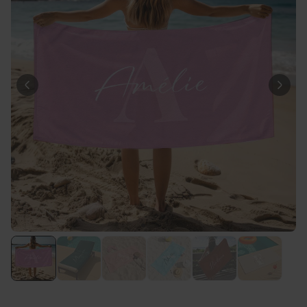
Personnalisable
T-shirt personnalisé avec
votre dessin devant et
derrière
plus de 2.200
exemplaires
34,99 CHF
vendus
Personnalisable
Verre à vin personnalisé avec
nom
plus de
6.000
exemplaires
24,99 CHF
vendus
Personnalisable
Serviette personnalisée avec
boisson et texte
plus de
10.000
exemplaires
39,99 CHF
vendus