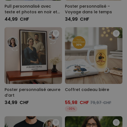
Pull personnalisé avec
Poster personnalisé –
texte et photos en noir et
Voyage dans le temps
blanc
44,99 CHF
34,99 CHF
Poster personnalisé œuvre
Coffret cadeau bière
d’art
34,99 CHF
55,98 CHF
79,97 CHF
-30%