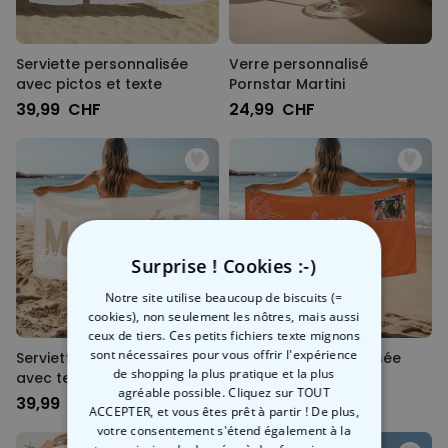
Serviette personnalisée
Verre personnalisé
avec pictos et texte
Pornstar Martini
39,99 CHF
24,99 CHF
Surprise ! Cookies :-)
Notre site utilise beaucoup de biscuits (=
cookies), non seulement les nôtres, mais aussi
ceux de tiers. Ces petits fichiers texte mignons
sont nécessaires pour vous offrir l'expérience
Serviette personnalisée
Serviette personnalisée
de shopping la plus pratique et la plus
avec textet
Carte Postale
agréable possible. Cliquez sur TOUT
39,99 CHF
39,99 CHF
ACCEPTER, et vous êtes prêt à partir ! De plus,
votre consentement s'étend également à la