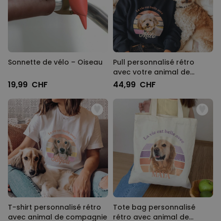
Personnalisable
T-shirt personnalisé avec
votre dessin devant et
derrière
plus de 2.200
exemplaires
34,99 CHF
vendus
Sonnette de vélo – Oiseau
Pull personnalisé rétro
avec votre animal de
Personnalisable
compagnie
19,99 CHF
44,99 CHF
Verre à vin personnalisé avec
nom
plus de
6.000
exemplaires
24,99 CHF
vendus
Personnalisable
Serviette personnalisée avec
boisson et texte
plus de
10.000
exemplaires
39,99 CHF
vendus
T-shirt personnalisé rétro
Tote bag personnalisé
avec animal de compagnie
rétro avec animal de