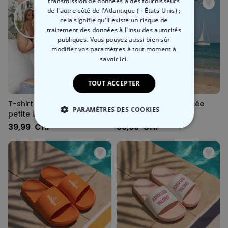
transmission de données à des fournisseurs
de l'autre côté de l'Atlantique (= États-Unis) ;
cela signifie qu'il existe un risque de
traitement des données à l'insu des autorités
publiques. Vous pouvez aussi bien sûr
modifier vos paramètres à tout moment
à
savoir ici.
TOUT ACCEPTER
T-shirt personnalisé avec
Serviette personnalisée
PARAMÈTRES DES COOKIES
petite illustration
Aperol avec visage
39,99 CHF
39,99 CHF
STRICTEMENT NÉCESSAIRE
PERFORMANCE
COMMERCIALISATION
NON CLASSÉ