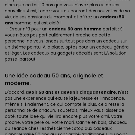
alors que ca fait 10 ans que vous n'avez plus eu de ses
nouvelles. Ainsi, tenez-vous au courant des nouvelles de sa
vie, de ses passions du moment et offrez un
cadeau 50
ans
homme, qui est ciblé !
- Erreur n°3 pour un
cadeau 50 ans homme
parfait : Si
vous n'êtes pas particulièrement proche de cette
personne, ne vous lancez surtout pas dans un cadeau sur
un thème pointu. A la place, optez pour un cadeau général
et léger. Les cadeaux ou gadgets décalés sont LA solution
passe-partout.
Une idée cadeau 50 ans, originale et
moderne.
D'accord,
avoir 50 ans et devenir cinquantenaire
, n'est
pas une expérience qui exulte la jeunesse et l'innocence,
même si finalement, ce qui compte le plus, cela reste la
personnalité de chacun. Toutefois, mieux vaut laisser de
coté, toute idée qui vieillira encore plus votre ami, votre
proche, votre père ou votre mari. Canne en bois, chapeau
- 10%
ou séance chez l'esthéticienne : stop aux cadeaux
d'anniversaire 50 ans qui sont archi-traditionnels, au point