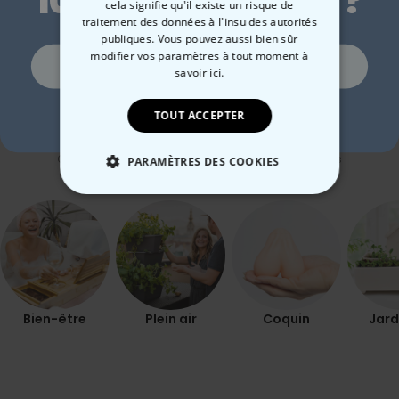
10 % de réduction ?
en bois avec texte
votre dessin devant et
per
cela signifie qu'il existe un risque de
derrière
traitement des données à l'insu des autorités
19,99 CHF
34,99 CHF
29
publiques. Vous pouvez aussi bien sûr
modifier vos paramètres à tout moment
à
Oui, volontiers !
savoir ici.
Non merci, je n'aime pas les réductions
TOUT ACCEPTER
Catégorie concernée
Consultez nos autres catégories de cadeux insolites
PARAMÈTRES DES COOKIES
STRICTEMENT NÉCESSAIRE
PERFORMANCE
COMMERCIALISATION
Bien-être
Plein air
Coquin
Jard
NON CLASSÉ