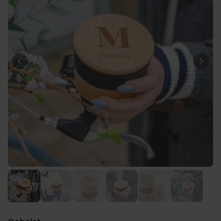
Personnalisable
T-shirt personnalisé avec
votre dessin devant et
derrière
plus de 2.200
exemplaires
34,99 CHF
vendus
Personnalisable
Serviette personnalisée avec
boisson et texte
plus de
10.000
exemplaires
39,99 CHF
vendus
Personnalisable
Chaussettes personnalisées
avec votre animal de
compagnie
plus de
14.000
exemplaires
29,99 CHF
vendus