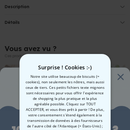
Gravure chic sur le couvercle
Description
En différentes couleurs
Gobelet personnalisé avec monogramme
Contenance d’env. 300 ml
Idéal pour le
Détails
café
à emporter le matin, comme compagnon de
Matériaux : liège, bambou, PP recyclé
bureau permanent ou comme
cadeau parfait
pour les ami·es qui
Gobelet personnalisé avec monogramme
préfèrent avoir leur nom correctement écrit sur leur tasse à café :
Capacité d’environ 300 ml
notre
gobelet à café personnalisable avec monogramme
et
Matériaux : liège, bambou, PP recyclé
votre nom - conçu par vous et
gravé
par nos soins.
Vous avez vu ?
REMARQUES : la veinure du bois varie
Comme il s’agit d’un gobelet à paroi simple, il peut y avoir un
Ces produits pourraient aussi vous intéresser
Le tout gravé sur un
couvercle en bambou
chic et écologique,
transfert de chaleur
avec lequel vous pouvez fermer votre gobelet en toute sécurité
Surprise ! Cookies :-)
jusqu’à la prochaine gorgée.
Pratique ET esthétique !
Notre site utilise beaucoup de biscuits (=
cookies), non seulement les nôtres, mais aussi
ceux de tiers. Ces petits fichiers texte mignons
sont nécessaires pour vous offrir l'expérience
de shopping la plus pratique et la plus
agréable possible. Cliquez sur TOUT
ACCEPTER, et vous êtes prêt à partir ! De plus,
Envie de
votre consentement s'étend également à la
transmission de données à des fournisseurs
Porte-clés personnalisé
T-shirt personnalisé avec
Cha
de l'autre côté de l'Atlantique (= États-Unis) ;