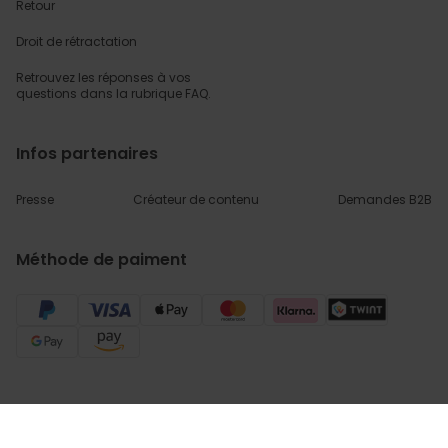
Retour
Droit de rétractation
Retrouvez les réponses
à vos
questions dans
la rubrique FAQ.
Infos partenaires
Presse
Créateur de contenu
Demandes B2B
Méthode de paiment
Conditions générales de Vente
Sécurité & Protection des