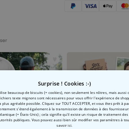
sser
Surprise ! Cookies :-)
tilise beaucoup de biscuits (= cookies), non seulement les nôtres, mais aussi c
fichiers texte mignons sont nécessaires pour vous offrir l'expérience de shop
la plus agréable possible. Cliquez sur TOUT ACCEPTER, et vous êtes prêt à part
entement s'étend également à la transmission de données à des fournisseurs
Envie de
Atlantique (= États-Unis) ; cela signifie qu'il existe un risque de traitement de
autorités publiques. Vous pouvez aussi bien sûr modifier vos paramètres à t
10 % de réduction ?
savoir ici.