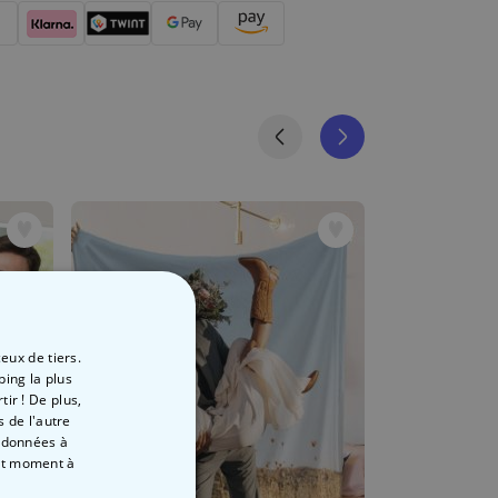
eux de tiers.
ping la plus
ir ! De plus,
 de l'autre
s données à
out moment
à