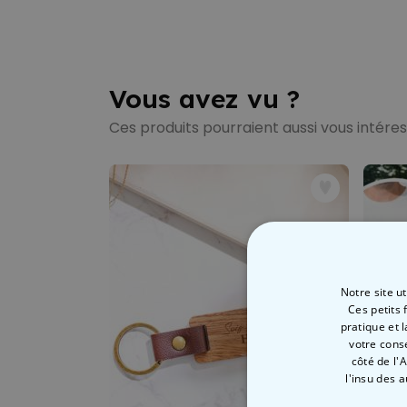
Vous avez vu ?
Ces produits pourraient aussi vous intére
Notre site u
Ces petits 
pratique et 
votre cons
côté de l'
l'insu des 