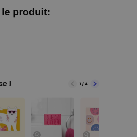
se !
1
/
4