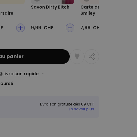
Savon Dirty Bitch
Carte de vœux
Bal
rsaire
Smiley
Bou
ch
HF
9,99 CHF
7,99 CHF
7,
au panier
Livraison rapide
boursé
Livraison gratuite dès 69 CHF
En savoir plus