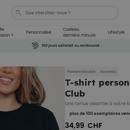
lle
Cadeau
Personnalisé
Lifestyle
asion ?
dernière minute
Cadre
Tasse
Spritz
Aperol
Personnalise
100 jours satisfait ou remboursé
Personnalisable
Verre Aperol Spritz
personnalisé avec prénom
Personnalisable
Nouveau
plus de
19.400
T-shirt person
exemplaires
24,99 CHF
vendus
Club
Personnalisable
Porte-clés personnalisé en
Une tenue assortie à votre b
bois avec texte
plus de 2.300
plus de 100
exemplaires ven
exemplaires
19,99 CHF
vendus
34,99 CHF
Personnalisable