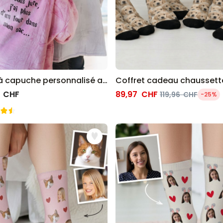
Plaid à capuche personnalisé avec texte
 CHF
89,97 CHF
119,96 CHF
-25%