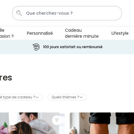
lle
Cadeau dernière
Personnalisé
Lifestyle
sion ?
minute
Porte Cle
Cadre
Couverture
Personnalise
Aperol
100 jours satisfait ou remboursé
Personnalisable
Porte-clés personnalisé en bois avec
texte
s
plus de 2.300
exemplaires
19,99 CHF
vendus
 type de cadeau ?
Quels thèmes ?
Personnalisable
T-shirt personnalisé avec votre dessin
devant et derrière
plus de 2.200
exemplaires
34,99 CHF
vendus
Personnalisable