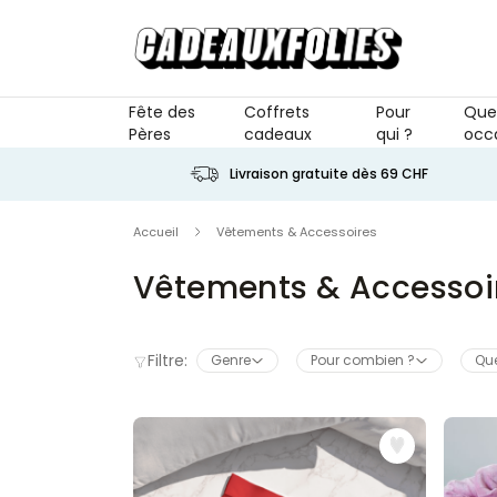
Skip to Content
Fête des
Coffrets
Pour
Que
Pères
cadeaux
qui ?
occa
Livraison gratuite dès 69 CHF
Accueil
Vêtements & Accessoires
Vêtements & Accessoire
Filtre:
Genre
Pour combien ?
Quel