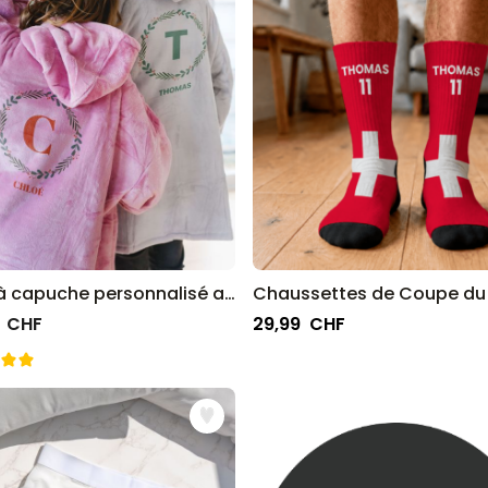
Verre à vin personnalisé avec nom
plus de 6.000
exemplaires
24,99 CHF
vendus
Personnalisable
Verre Aperol Spritz personnalisé avec
prénom
plus de 19.400
exemplaires
24,99 CHF
vendus
Personnalisable
Serviette personnalisée avec boisson et
Plaid à capuche personnalisé avec Monogramme de Noël
texte
 CHF
29,99 CHF
plus de 10.000
exemplaires
39,99 CHF
vendus