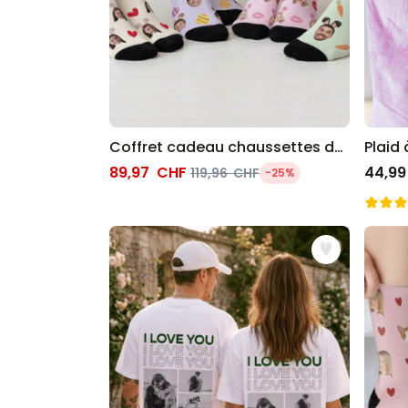
Coffret cadeau chaussettes de Pâques lot de 4 avec visage et oreilles de lapin
89,97 CHF
44,99
119,96 CHF
-25%