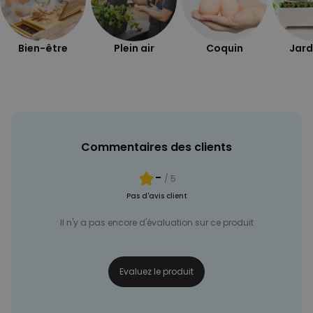
Bien-être
Plein air
Coquin
Jard
Commentaires des clients
-
/ 5
Pas d'avis client
Il n'y a pas encore d'évaluation sur ce produit
Evaluez le produit