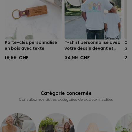
COMMERCIALISATION
NON CLASSÉ
Porte-clés personnalisé
T-shirt personnalisé avec
Cha
en bois avec texte
votre dessin devant et
per
derrière
19,99 CHF
34,99 CHF
29
Catégorie concernée
Consultez nos autres catégories de cadeux insolites