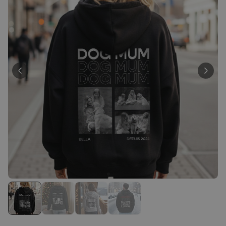
Personnalisable
Serviette de Plage
Personnalisée avec Prénom
Graffiti
plus de 0
exemplaires
39,99 CHF
vendus
Personnalisable
Serviette personnalisée avec
boisson et texte
plus de
10.000
exemplaires
39,99 CHF
vendus
Personnalisable
Chaussettes personnalisées
avec votre animal de
compagnie
plus de
14.000
exemplaires
29,99 CHF
vendus