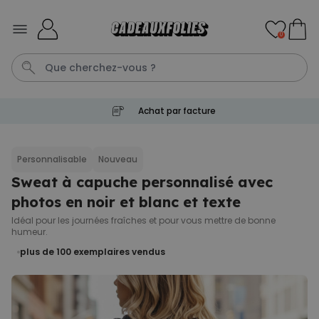
Skip to Content
0
Achat par facture
Cadre
Tasse
Spritz
Aperol
Personnalise
Personnalisable
Nouveau
Sweat à capuche personnalisé avec
Personnalisable
Verre Aperol Spritz
photos en noir et blanc et texte
personnalisé avec prénom
plus de
19.400
Idéal pour les journées fraîches et pour vous mettre de bonne
exemplaires
24,99 CHF
humeur.
vendus
plus de 100
exemplaires vendus
Personnalisable
Porte-clés personnalisé en
bois avec texte
plus de 2.300
exemplaires
19,99 CHF
vendus