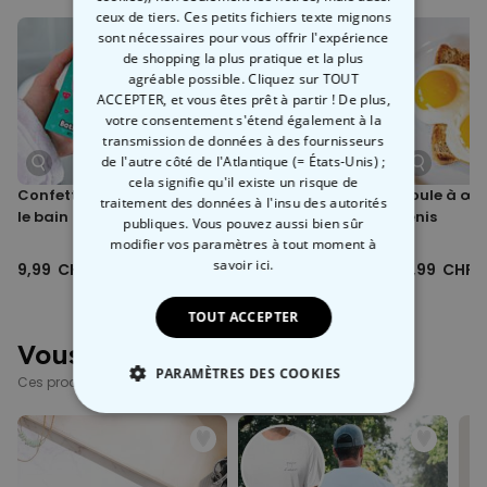
Lavable en machine (30°C)
Avec une poche kangourou confortable à l'avant, une capuche et
ceux de tiers. Ces petits fichiers texte mignons
Retourner sur l'envers avant lavage (préserve les couleurs et le
une doublure moelleuse, ce pull ne fait pas qu’attirer les regards, il
sont nécessaires pour vous offrir l'expérience
motif imprimé)
est aussi incroyablement confortable. Idéal pour les journées
de shopping la plus pratique et la plus
Grammage: coton 280 g/m²
fraîches et pour vous mettre de bonne humeur.
agréable possible. Cliquez sur TOUT
80% coton / 20% polyester
ACCEPTER, et vous êtes prêt à partir ! De plus,
Certifié végan
votre consentement s'étend également à la
Conditions de travail équitables et production respectueuse de
transmission de données à des fournisseurs
l’environnement
de l'autre côté de l'Atlantique (= États-Unis) ;
Imprimé en Autriche
cela signifie qu'il existe un risque de
Confettis cœur pour
Chaufferettes Cœur
Moule à œuf
Des écarts par rapport au tableau des tailles jusqu'à env. +/-5%
traitement des données à l'insu des autorités
le bain
pénis
sont possibles
publiques. Vous pouvez aussi bien sûr
modifier vos paramètres à tout moment
à
savoir ici.
9,99 CHF
12,99 CHF
12,99 CHF
TOUT ACCEPTER
Vous avez vu ?
PARAMÈTRES DES COOKIES
Ces produits pourraient aussi vous intéresser
STRICTEMENT NÉCESSAIRE
PERFORMANCE