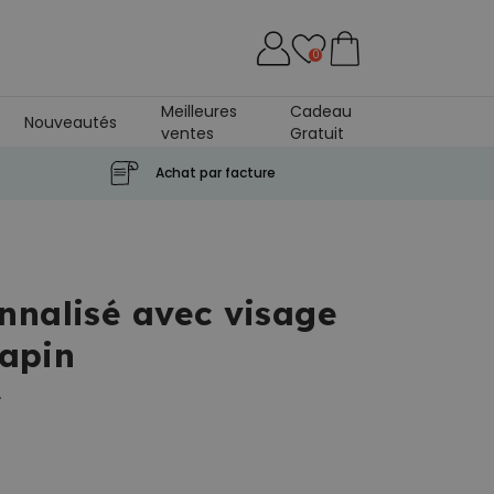
0
Meilleures
Cadeau
Nouveautés
ventes
Gratuit
se
Achat par facture
nnalisé avec visage
lapin
.