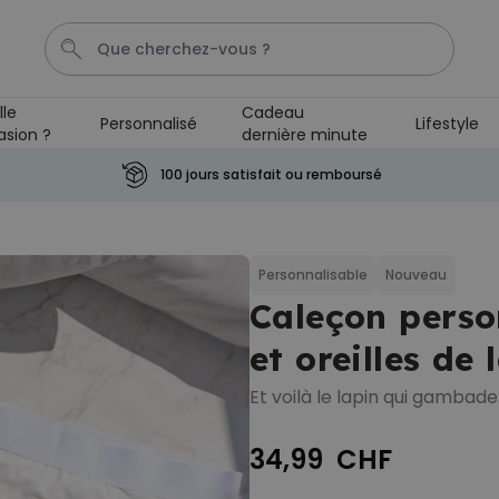
lle
Cadeau
Personnalisé
Lifestyle
asion ?
dernière minute
Couverture
Porte Cle
Cadre
Aperol
Personnali
100 jours satisfait ou remboursé
Personnalisable
Verre Aperol Spritz
personnalisé avec prénom
Personnalisable
Nouveau
plus de
19.400
Caleçon perso
exemplaires
24,99 CHF
vendus
et oreilles de 
Personnalisable
Porte-clés personnalisé en
Et voilà le lapin qui gambade
bois avec texte
plus de 2.300
exemplaires
19,99 CHF
34,99 CHF
vendus
Personnalisable