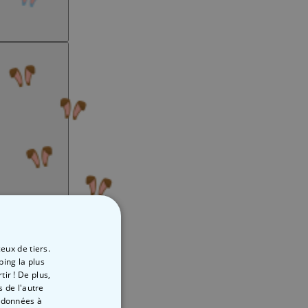
eux de tiers.
ping la plus
ir ! De plus,
 de l'autre
s données à