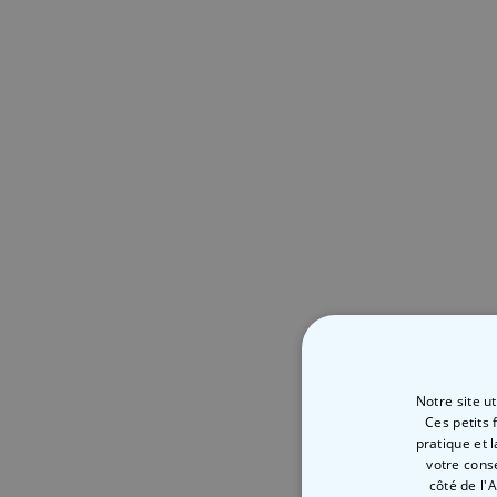
Notre site u
Ces petits 
pratique et 
votre cons
côté de l'