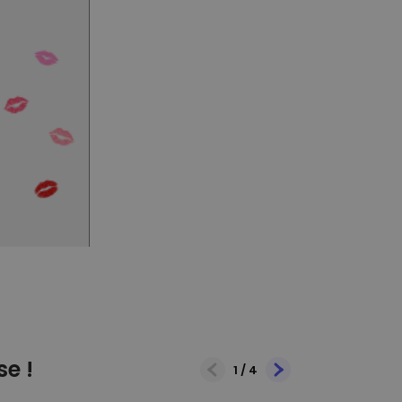
se !
1
/
4