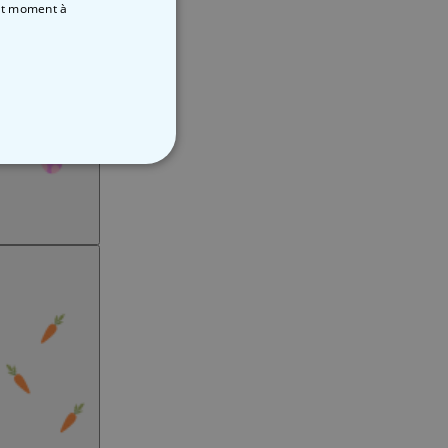
out moment
à
NON CLASSÉ