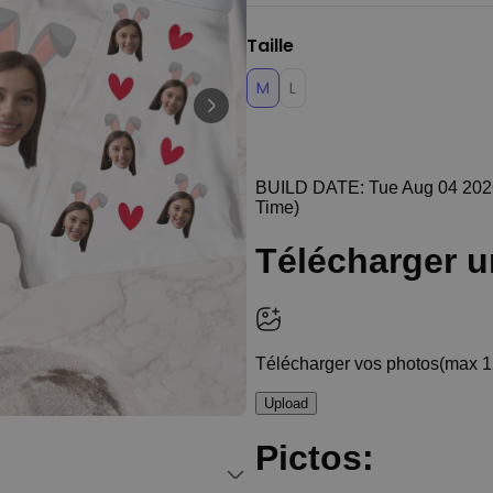
T-shirt personnalisé avec
votre dessin devant et
Taille
derrière
plus de 2.200
exemplaires
M
L
34,99 CHF
vendus
Personnalisable
Verre à vin personnalisé avec
nom
plus de
6.000
exemplaires
24,99 CHF
vendus
Personnalisable
Serviette personnalisée avec
boisson et texte
plus de
10.000
exemplaires
39,99 CHF
vendus