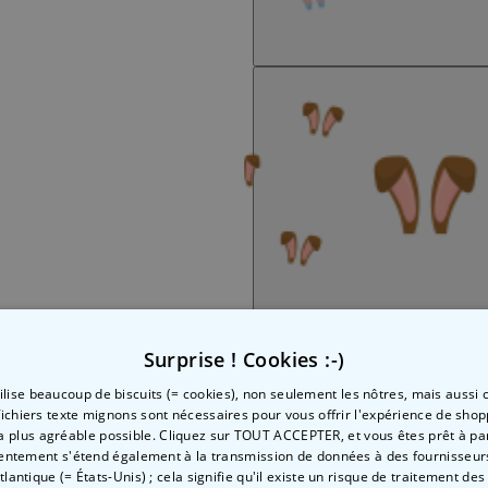
Surprise ! Cookies :-)
tilise beaucoup de biscuits (= cookies), non seulement les nôtres, mais aussi c
fichiers texte mignons sont nécessaires pour vous offrir l'expérience de shop
la plus agréable possible. Cliquez sur TOUT ACCEPTER, et vous êtes prêt à part
entement s'étend également à la transmission de données à des fournisseurs
Atlantique (= États-Unis) ; cela signifie qu'il existe un risque de traitement de