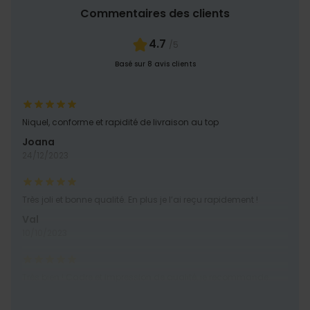
Commentaires des clients
4.7
/5
Basé sur 8 avis clients
Niquel, conforme et rapidité de livraison au top
Joana
24/12/2023
Très joli et bonne qualité. En plus je l’ai reçu rapidement !
Val
10/10/2023
Très bien ! Cadre et impression de qualité, je recommande.
Steven G.