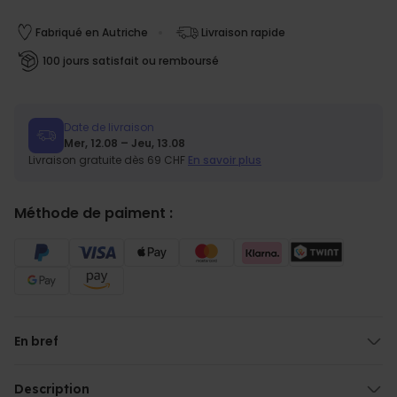
Fabriqué en Autriche
Livraison rapide
100 jours satisfait ou remboursé
Date de livraison
Mer, 12.08 – Jeu, 13.08
Livraison gratuite dès 69 CHF
En savoir plus
Méthode de paiment :
En bref
Photo et texte personnalisables
Format : A2
Description