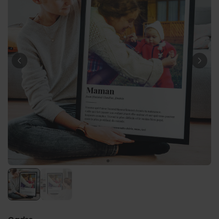
Personnalisable
T-shirt personnalisé avec
votre dessin devant et
derrière
plus de 2.200
exemplaires
34,99 CHF
vendus
Personnalisable
Serviette personnalisée avec
boisson et texte
plus de
10.000
exemplaires
39,99 CHF
vendus
Personnalisable
Chaussettes personnalisées
avec votre animal de
compagnie
plus de
14.000
exemplaires
29,99 CHF
vendus