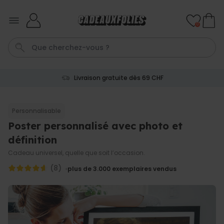
Skip to Content
0
Livraison gratuite dès 69 CHF
Cadre
Porte Cle
Spritz
Aperol
Personnalise
Personnalisable
Poster personnalisé avec photo et
Personnalisable
Verre Aperol Spritz
définition
personnalisé avec prénom
plus de
19.400
Cadeau universel, quelle que soit l’occasion.
exemplaires
24,99 CHF
vendus
(8)
plus de 3.000
exemplaires vendus
Personnalisable
Porte-clés personnalisé en
bois avec texte
plus de 2.300
exemplaires
19,99 CHF
vendus