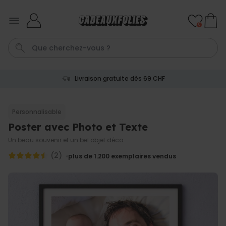
Skip to Content
0
Livraison gratuite dès 69 CHF
Cadre
Porte Cle
Spritz
Aperol
Personnalise
Personnalisable
Poster avec Photo et Texte
Personnalisable
Verre Aperol Spritz
Un beau souvenir et un bel objet déco.
personnalisé avec prénom
plus de
19.400
(2)
plus de 1.200
exemplaires vendus
exemplaires
24,99 CHF
vendus
Personnalisable
Porte-clés personnalisé en
bois avec texte
plus de 2.300
exemplaires
19,99 CHF
vendus