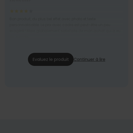
Bon produit, du plus bel effet avec photo et texte
personnalisable. Le prix avec cadre est peut-être un peu
exagéré ! Mais globalement satisfaite de mon achat qui a eu
du succès.
Virginie
21/02/2020
Evaluez le produit
Continuer à lire