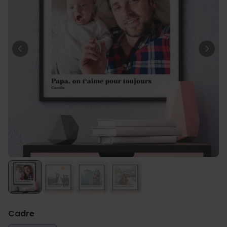
Personnalisable
T-shirt personnalisé avec
votre dessin devant et
derrière
plus de 2.200
exemplaires
34,99 CHF
vendus
Personnalisable
Serviette personnalisée avec
boisson et texte
plus de
10.000
exemplaires
39,99 CHF
vendus
Personnalisable
Chaussettes personnalisées
avec votre animal de
compagnie
plus de
14.000
exemplaires
29,99 CHF
vendus
Cadre