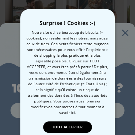
n'y a pas de sélection, alors le cadre est en rupture de stock
que vous écrirez pour l'accompagner. Une fois accrochée au mur,
cette belle
affiche personnalisable
ajoutera une touche unique et
Cadre photo (en option)
pleine de souvenir à un appartement ou une maison.
Surprise ! Cookies :-)
A offrir impérativement au moins une fois dans sa vie !
Cadre en bois de hêtre
Notre site utilise beaucoup de biscuits (=
Verre synthétique (recouvert d’un film protecteur sur la face
cookies), non seulement les nôtres, mais aussi
extérieure)
Poster personnalisé -
Poster personnalisé -
Pos
ceux de tiers. Ces petits fichiers texte mignons
Panneau de fibres de moyenne densité - panneau arrière fixé par
Netflix
animal de compagnie en
Ban
sont nécessaires pour vous offrir l'expérience
des ressorts de torsion
uniforme
de shopping la plus pratique et la plus
24,99 CHF
34,99 CHF
34
Remarque : Si le cadre n'est pas affiché dans la sélection ou s'il
agréable possible. Cliquez sur TOUT
n'y a pas de sélection, alors le cadre est en rupture de stock
ACCEPTER, et vous êtes prêt à partir ! De plus,
Envie de
votre consentement s'étend également à la
transmission de données à des fournisseurs
10 % de réduction ?
de l'autre côté de l'Atlantique (= États-Unis) ;
cela signifie qu'il existe un risque de
Catégorie concernée
traitement des données à l'insu des autorités
Consultez nos autres catégories de cadeux insolites
publiques. Vous pouvez aussi bien sûr
modifier vos paramètres à tout moment
à
Oui, volontiers !
savoir ici.
Non merci, je n'aime pas les réductions
TOUT ACCEPTER