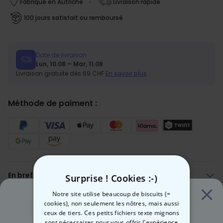
Fabriqué en Autriche
Livraison rapide
100 jours satisfait ou remboursé
Date de livraison
Lun, 10.08 – Mar, 11.08
Livraison gratuite dès 69 CHF
En savoir plus
Méthode de paiment :
En bref
Surprise ! Cookies :-)
Personnalisez votre ballon
Notre site utilise beaucoup de biscuits (=
Avec vos armoiries et votre propre texte
Description
cookies), non seulement les nôtres, mais aussi
Pour les petits et les grands footballeurs
Ballon de football personnalisé avec texte et armoiries
ceux de tiers. Ces petits fichiers texte mignons
Taille 5, Diamètre env. 21 cm
sont nécessaires pour vous offrir l'expérience