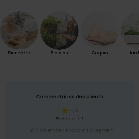
Bien-être
Plein air
Coquin
Jard
Commentaires des clients
-
/ 5
Pas d'avis client
Il n'y a pas encore d'évaluation sur ce produit