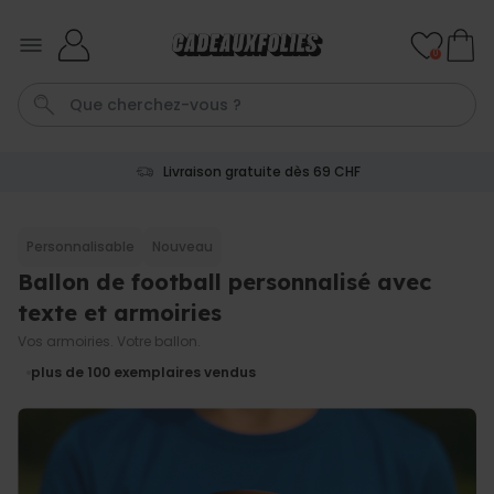
Skip to Content
0
Livraison gratuite dès 69 CHF
Porte Cle
Cadre
Couverture
Personnalise
Aperol
Personnalisable
Nouveau
Ballon de football personnalisé avec
Personnalisable
Porte-clés personnalisé en
texte et armoiries
bois avec texte
plus de 2.300
Vos armoiries. Votre ballon.
exemplaires
19,99 CHF
vendus
plus de 100
exemplaires vendus
Personnalisable
T-shirt personnalisé avec
votre dessin devant et
derrière
plus de 2.200
exemplaires