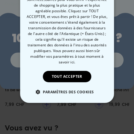
La meilleure façon de jouer : avec votre propre ballon, qui non
Détails
de shopping la plus pratique et la plus
seulement roule, mais porte aussi votre nom ! Que ce soit pour des
agréable possible. Cliquez sur TOUT
Ballon de football personnalisé avec texte et armoiries
séances d'entraînement, des matchs dans le parc ou comme
ACCEPTER, et vous êtes prêt à partir ! De plus,
Le ballon est livré gonflé
Envie de
cadeau spontané pour les grands et les petits, ce ballon de football
votre consentement s'étend également à la
Ajoutez une surprise !
Matière : plastique
personnalisable ajoutera une touche personnelle à vos matchs.
transmission de données à des fournisseurs
Taille 5, Diamètre env. 21 cm
10 % de réduction ?
Choisissez votre texte, créez votre blason et le terrain vous
de l'autre côté de l'Atlantique (= États-Unis) ;
appartient.
cela signifie qu'il existe un risque de
traitement des données à l'insu des autorités
publiques. Vous pouvez aussi bien sûr
modifier vos paramètres à tout moment
à
Oui, volontiers !
savoir ici.
Non merci, je n'aime pas les réductions
TOUT ACCEPTER
Carte de vœux Born
Ballon XXL Trophée
Jeu de lanc
to be wild
hache intér
PARAMÈTRES DES COOKIES
7,99 CHF
7,99 CHF
19,99 CHF
STRICTEMENT NÉCESSAIRE
PERFORMANCE
Vous avez vu ?
COMMERCIALISATION