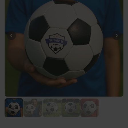
34,99 CHF
vendus
Personnalisable
Verre à vin personnalisé avec
nom
plus de
6.000
exemplaires
24,99 CHF
vendus
Personnalisable
Verre Aperol Spritz
personnalisé avec prénom
plus de
19.400
exemplaires
24,99 CHF
vendus
Personnalisable
Serviette personnalisée avec
boisson et texte
plus de
10.000
exemplaires
39,99 CHF
vendus