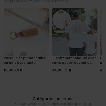
Ces produits pourraient aussi vous intéresser
NON CLASSÉ
Porte-clés personnalisé
T-shirt personnalisé avec
Cou
en bois avec texte
votre dessin devant et
ave
derrière
19,99 CHF
34,99 CHF
44
Catégorie concernée
Consultez nos autres catégories de cadeux insolites