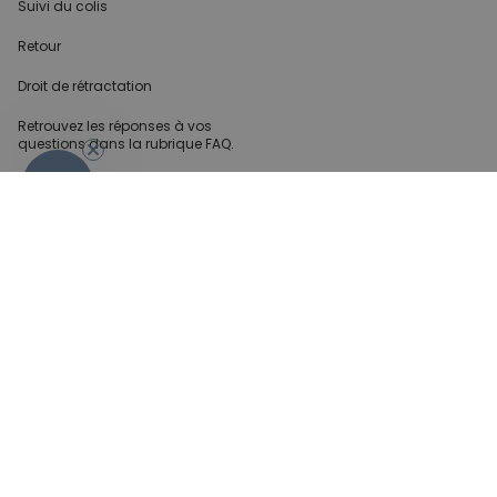
Suivi du colis
Retour
Droit de rétractation
Retrouvez les réponses
à vos
questions dans
la rubrique FAQ.
- 10%
Infos partenaires
Presse
Créateur de contenu
Demandes B2B
Méthode de paiment