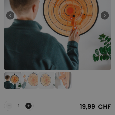
Personnalisable
T-shirt personnalisé avec
votre dessin devant et
derrière
plus de 2.200
exemplaires
34,99 CHF
vendus
Personnalisable
Verre à vin personnalisé avec
nom
plus de
6.000
exemplaires
24,99 CHF
vendus
Personnalisable
Serviette personnalisée avec
boisson et texte
plus de
10.000
exemplaires
39,99 CHF
vendus
19,99 CHF
Quantité