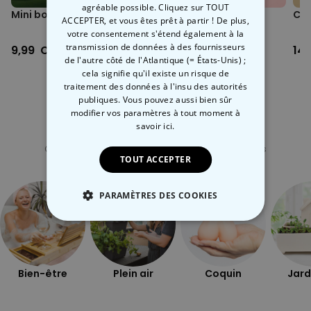
agréable possible. Cliquez sur TOUT
Mini boule de cristal
Cartes à gratter
Cof
ACCEPTER, et vous êtes prêt à partir ! De plus,
Kamasutra
votre consentement s'étend également à la
transmission de données à des fournisseurs
9,99 CHF
19,99 CHF
14
de l'autre côté de l'Atlantique (= États-Unis) ;
cela signifie qu'il existe un risque de
traitement des données à l'insu des autorités
publiques. Vous pouvez aussi bien sûr
modifier vos paramètres à tout moment
à
savoir ici.
Catégorie concernée
Consultez nos autres catégories de cadeux insolites
TOUT ACCEPTER
PARAMÈTRES DES COOKIES
STRICTEMENT NÉCESSAIRE
PERFORMANCE
Bien-être
Plein air
Coquin
Jard
COMMERCIALISATION