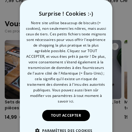
7,99 CHF
17,99 CHF
19,99 CHF
Surprise ! Cookies :-)
Vous avez vu ?
Notre site utilise beaucoup de biscuits (=
cookies), non seulement les nôtres, mais aussi
Ces produits pourraient aussi vous intéresser
ceux de tiers. Ces petits fichiers texte mignons
sont nécessaires pour vous offrir l'expérience
de shopping la plus pratique et la plus
agréable possible. Cliquez sur TOUT
ACCEPTER, et vous êtes prêt à partir ! De plus,
votre consentement s'étend également à la
transmission de données à des fournisseurs
de l'autre côté de l'Atlantique (= États-Unis) ;
cela signifie qu'il existe un risque de
traitement des données à l'insu des autorités
publiques. Vous pouvez aussi bien sûr
modifier vos paramètres à tout moment
à
savoir ici.
Sets de table Rétro – 4
Cuillères à café Chats, lot
Min
pièces
de 4
tou
TOUT ACCEPTER
14,99 CHF
19,99 CHF
19
PARAMÈTRES DES COOKIES