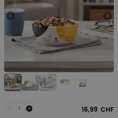
Personnalisable
T-shirt personnalisé avec
votre dessin devant et
derrière
plus de 2.200
exemplaires
34,99 CHF
vendus
Personnalisable
Verre à vin personnalisé avec
nom
plus de
6.000
exemplaires
24,99 CHF
vendus
Personnalisable
Serviette personnalisée avec
boisson et texte
plus de
10.000
exemplaires
39,99 CHF
vendus
16,99 CHF
Quantité