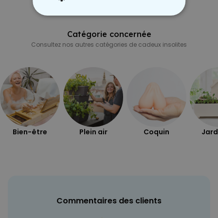
STRICTEMENT NÉCESSAIRE
Catégorie concernée
PERFORMANCE
Consultez nos autres catégories de cadeux insolites
COMMERCIALISATION
NON CLASSÉ
Bien-être
Plein air
Coquin
Jard
Commentaires des clients