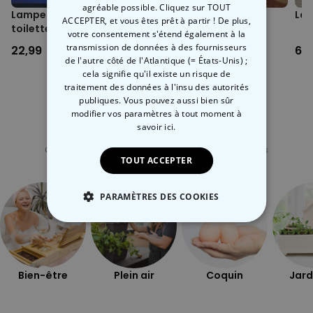
agréable possible. Cliquez sur TOUT
Lampe Techno pour
Lampe canard
Lam
ACCEPTER, et vous êtes prêt à partir ! De plus,
toilettes
votre consentement s'étend également à la
transmission de données à des fournisseurs
22,99 CHF
34,99 CHF
69
de l'autre côté de l'Atlantique (= États-Unis) ;
cela signifie qu'il existe un risque de
traitement des données à l'insu des autorités
publiques. Vous pouvez aussi bien sûr
modifier vos paramètres à tout moment
à
savoir ici.
Catégorie concernée
Consultez nos autres catégories de cadeux insolites
TOUT ACCEPTER
PARAMÈTRES DES COOKIES
STRICTEMENT NÉCESSAIRE
PERFORMANCE
Bien-être
Plein air
Coquin
Jard
COMMERCIALISATION