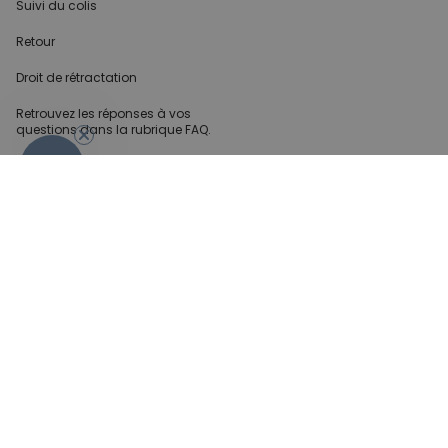
Suivi du colis
Retour
Droit de rétractation
Retrouvez les réponses
à vos
questions dans
la rubrique FAQ.
- 10%
Infos partenaires
Presse
Créateur de contenu
Demandes B2B
Méthode de paiment