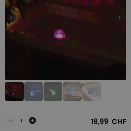
Personnalisable
T-shirt personnalisé avec
votre dessin devant et
derrière
plus de 2.200
exemplaires
34,99 CHF
vendus
Personnalisable
Verre à vin personnalisé avec
nom
plus de
6.000
exemplaires
24,99 CHF
vendus
Personnalisable
Serviette personnalisée avec
boisson et texte
plus de
10.000
exemplaires
39,99 CHF
vendus
19,99 CHF
Quantité