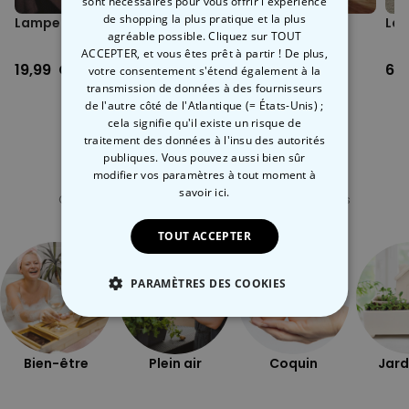
sont nécessaires pour vous offrir l'expérience
de shopping la plus pratique et la plus
Lampe de bain relaxante
Lampe canard
Lam
agréable possible. Cliquez sur TOUT
ACCEPTER, et vous êtes prêt à partir ! De plus,
19,99 CHF
34,99 CHF
69
votre consentement s'étend également à la
transmission de données à des fournisseurs
de l'autre côté de l'Atlantique (= États-Unis) ;
cela signifie qu'il existe un risque de
traitement des données à l'insu des autorités
publiques. Vous pouvez aussi bien sûr
modifier vos paramètres à tout moment
à
Catégorie concernée
savoir ici.
Consultez nos autres catégories de cadeux insolites
TOUT ACCEPTER
PARAMÈTRES DES COOKIES
STRICTEMENT NÉCESSAIRE
Bien-être
Plein air
Coquin
Jard
PERFORMANCE