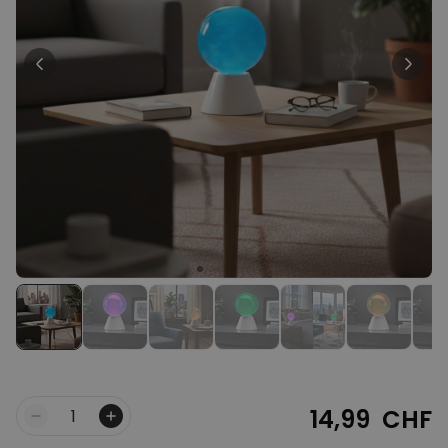
Personnalisable
T-shirt personnalisé avec
votre dessin devant et
derrière
plus de 2.200
exemplaires
34,99 CHF
vendus
Personnalisable
Verre à vin personnalisé avec
nom
plus de
6.000
exemplaires
24,99 CHF
vendus
Personnalisable
Serviette personnalisée avec
boisson et texte
plus de
10.000
exemplaires
39,99 CHF
vendus
14,99 CHF
Quantité