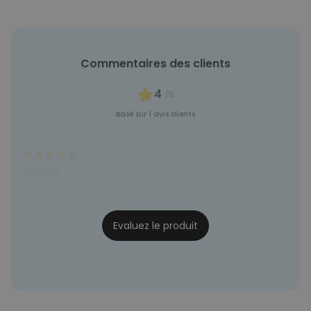
COMMERCIALISATION
NON CLASSÉ
Commentaires des clients
4
/5
Basé sur 1 avis clients
Décoratif
Denis
22/11/2023
Evaluez le produit