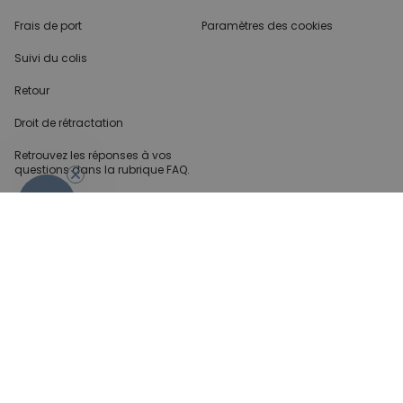
Frais de port
Paramètres des cookies
Suivi du colis
Retour
Droit de rétractation
Retrouvez les réponses
à vos
questions dans
la rubrique FAQ.
- 10%
Infos partenaires
Presse
Créateur de contenu
Demandes B2B
Méthode de paiment