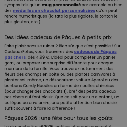
sympas tels qu'un
mug personnalisé
par exemple ou bien
des
médailles en chocolat
personnalisées
qu’on peut
rendre humoristiques (la tata la plus rigolote, le tonton le
plus glouton, etc.).
Des idées cadeaux de Pâques à petits prix
Faire plaisir sans se ruiner ? Bien sûr que c’est possible ! Sur
CadeauxFolies, vous trouverez des
cadeaux de Pâques
pas chers
, dès 4,99 €. L’idéal pour compléter un panier
garni, ou proposer une surprise différente pour chaque
membre de la famille. Vous trouverez notamment des
fleurs des champs en boîte ou des plantes carnivores à
planter soi-même, un désodorisant voiture Aperol ou des
bonbons Candy Noodles en forme de nouilles chinoises
(pour changer des chocolats !), bref des petits cadeaux
pas chers qui font plaisir. Que ce soit pour un·e enfant, un
collègue ou un·e ami·e, une petite attention bien choisie
suffit souvent à faire la différence !
Pâques 2026 : une fête pour tous les goûts
Le dimanche 5 avril 2026, petit·es et grand·es seront à