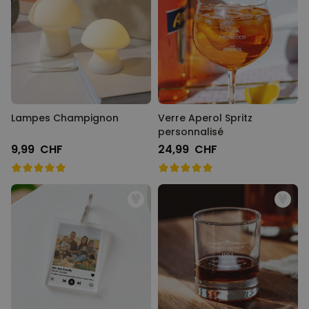
offrir le dimanche de Pâques.
Explorez dès maintenant notre
39,99 CHF
vendus
sélection spéciale Pâques 2026 !
Et si vous souhaitez finalement
offrir du chocolat, on a des
chocolats uniques personnalisés
!
Personnalisable
Chaussettes personnalisées
avec votre animal de
compagnie
plus de
14.000
exemplaires
29,99 CHF
vendus
Lampes Champignon
Verre Aperol Spritz
Personnalisable
personnalisé
Coupe de champagne
personnalisée avec texte
9,99 CHF
24,99 CHF
plus de
2.000
exemplaires
24,99 CHF
vendus
Personnalisable
Chaussettes personnalisées
Spécial Mariage avec 2
visages
plus de 3.200
exemplaires
29,99 CHF
vendus