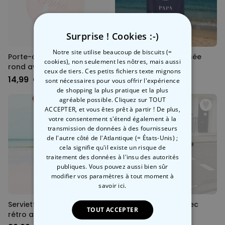
Surprise ! Cookies :-)
Notre site utilise beaucoup de biscuits (=
Porte-clés personnalisé
Serviette personnalisée
cookies), non seulement les nôtres, mais aussi
rond avec monogramme
Maritime avec texte
ceux de tiers. Ces petits fichiers texte mignons
14,99 CHF
39,99 CHF
sont nécessaires pour vous offrir l'expérience
de shopping la plus pratique et la plus
agréable possible. Cliquez sur TOUT
ACCEPTER, et vous êtes prêt à partir ! De plus,
votre consentement s'étend également à la
transmission de données à des fournisseurs
de l'autre côté de l'Atlantique (= États-Unis) ;
Bientôt disponible
cela signifie qu'il existe un risque de
traitement des données à l'insu des autorités
publiques. Vous pouvez aussi bien sûr
modifier vos paramètres à tout moment
à
savoir ici.
Serviette personnalisée
Sac personnalisé avec
TOUT ACCEPTER
rétro avec fleurs et texte
texte et picto