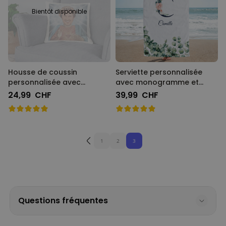
Bientôt disponible
Housse de coussin
Serviette personnalisée
personnalisée avec
avec monogramme et
auréole et visage
texte
24,99 CHF
39,99 CHF
1
2
3
Questions fréquentes