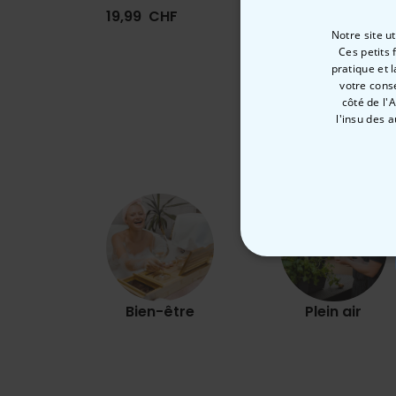
19,99 CHF
34,99
Notre site u
Ces petits 
pratique et 
votre cons
côté de l'
l'insu des 
STRICTEMENT
Bien-être
Plein air