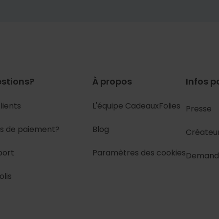
stions?
À propos
Infos p
lients
L'équipe CadeauxFolies
Presse
s de paiement?
Blog
Créateu
port
Paramètres des cookies
Demand
olis