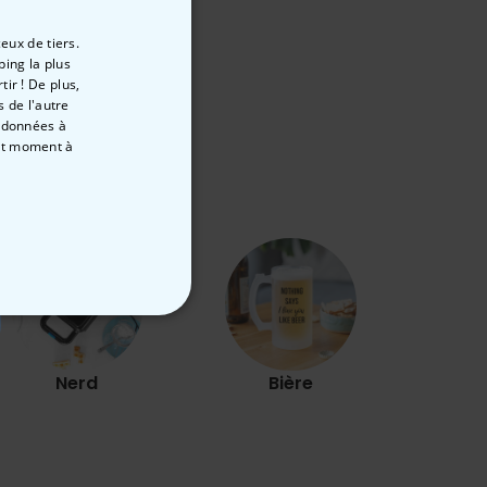
44,99 CHF
24,99 CHF
eux de tiers.
ping la plus
ir ! De plus,
 de l'autre
s données à
out moment
à
E
NON CLASSÉ
Nerd
Bière