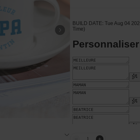
Serviette de Plage
Personnalisée avec Prénom
Graffiti
plus de 0
exemplaires
39,99 CHF
vendus
Personnalisable
Serviette personnalisée avec
boisson et texte
plus de
10.000
exemplaires
39,99 CHF
vendus
Personnalisable
Chaussettes personnalisées
avec votre animal de
compagnie
plus de
14.000
exemplaires
29,99 CHF
vendus