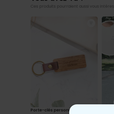
Ces produits pourraient aussi vous intére
Porte-clés personnalisé en bois avec te
T-shi