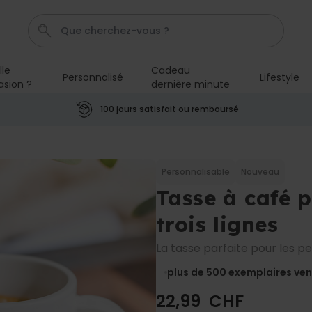
lle
Cadeau
Personnalisé
Lifestyle
asion ?
dernière minute
Cadre
Tasse
Spritz
Aperol
Personnalise
100 jours satisfait ou remboursé
Personnalisable
Verre Aperol Spritz
personnalisé avec prénom
Personnalisable
Nouveau
plus de
19.400
Tasse à café 
exemplaires
24,99 CHF
vendus
trois lignes
Personnalisable
Porte-clés personnalisé en
La tasse parfaite pour les p
bois avec texte
plus de 2.300
plus de 500
exemplaires ve
exemplaires
19,99 CHF
vendus
22,99 CHF
Personnalisable