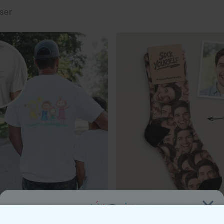
sser
xte
rt personnalisé avec votre dessin devant et derrière
Chaussettes personnalisé