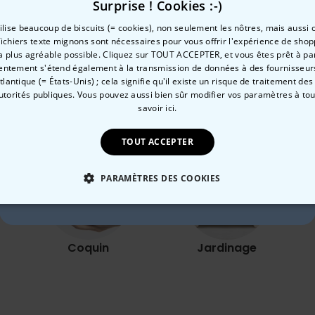
Surprise ! Cookies :-)
 CHF
29,99 CHF
tilise beaucoup de biscuits (= cookies), non seulement les nôtres, mais aussi c
fichiers texte mignons sont nécessaires pour vous offrir l'expérience de shop
la plus agréable possible. Cliquez sur TOUT ACCEPTER, et vous êtes prêt à part
Envie de
entement s'étend également à la transmission de données à des fournisseurs
Atlantique (= États-Unis) ; cela signifie qu'il existe un risque de traitement de
10 % de réduction ?
Catégorie concernée
autorités publiques. Vous pouvez aussi bien sûr modifier vos paramètres à t
savoir ici.
Consultez nos autres catégories de cadeux insolites
TOUT ACCEPTER
Oui, volontiers !
PARAMÈTRES DES COOKIES
Non merci, je n'aime pas les réductions
 NÉCESSAIRE
PERFORMANCE
COMMERCIALISATION
Coquin
Jardinage