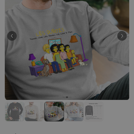
Personnalisable
Serviette de Plage
Personnalisée avec Prénom
Graffiti
plus de 0
exemplaires
39,99 CHF
vendus
Personnalisable
Serviette personnalisée avec
boisson et texte
plus de
10.000
exemplaires
39,99 CHF
vendus
Personnalisable
Chaussettes personnalisées
avec votre animal de
compagnie
plus de
14.000
exemplaires
29,99 CHF
vendus