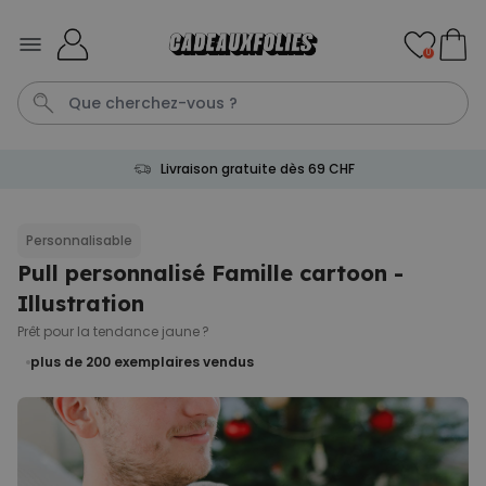
Skip to Content
0
Livraison gratuite dès 69 CHF
Cadre
Tasse
Spritz
Aperol
Personnalise
Personnalisable
Pull personnalisé Famille cartoon -
Personnalisable
Verre Aperol Spritz
Illustration
personnalisé avec prénom
plus de
19.400
Prêt pour la tendance jaune ?
exemplaires
24,99 CHF
vendus
plus de 200
exemplaires vendus
Personnalisable
Porte-clés personnalisé en
bois avec texte
plus de 2.300
exemplaires
19,99 CHF
vendus