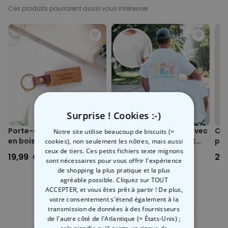
famille
.
100 % coton bio & certifié vegan
Ces produits pourraient aussi vous intéresser
Fabriqué en
coton 100 % biologique
, ce pull offre non seulement
Peut être lavé en machine (30 °C)
un
confort
inégalé, mais il est aussi super tendance. Que vous
Mettre à l’envers avant le lavage (préserve les couleurs et le motif
vous considériez comme chef·fe de la famille ou plutôt comme
imprimé)
le/la clown qui fait rire en permanence, ce pull allie style et
Fabrication issue du commerce équitable & production durable
personnalité, et tout ça de manière écolo.
Emballage respectueux de l’environnement
Imprimé en Autriche
Différences de dimensions possibles d’environ +/-5 % par
rapport au tableau des tailles
Surprise ! Cookies :-)
Porte-clés personnalisé
T-shirt personnalisé avec
Cha
Notre site utilise beaucoup de biscuits (=
en bois avec texte
votre dessin devant et
per
cookies), non seulement les nôtres, mais aussi
derrière
ceux de tiers. Ces petits fichiers texte mignons
19,99 CHF
34,99 CHF
29
sont nécessaires pour vous offrir l'expérience
de shopping la plus pratique et la plus
agréable possible. Cliquez sur TOUT
ACCEPTER, et vous êtes prêt à partir ! De plus,
votre consentement s'étend également à la
transmission de données à des fournisseurs
Catégorie concernée
de l'autre côté de l'Atlantique (= États-Unis) ;