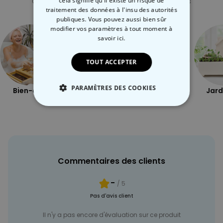
cela signifie qu'il existe un risque de
Consultez nos autres catégories de cadeux insolites
traitement des données à l'insu des autorités
publiques. Vous pouvez aussi bien sûr
modifier vos paramètres à tout moment
à
savoir ici.
TOUT ACCEPTER
PARAMÈTRES DES COOKIES
Bien-être
Plein air
Coquin
Jard
STRICTEMENT NÉCESSAIRE
PERFORMANCE
COMMERCIALISATION
Commentaires des clients
NON CLASSÉ
-
/ 5
Pas d'avis client
Il n'y a pas encore d'évaluation sur ce produit