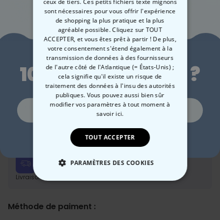
ceux de tiers. Ces petits fichiers texte mignons
sont nécessaires pour vous offrir l'expérience
de shopping la plus pratique et la plus
agréable possible. Cliquez sur TOUT
44,99 CHF
Quantité
ACCEPTER, et vous êtes prêt à partir ! De plus,
Envie de
votre consentement s'étend également à la
transmission de données à des fournisseurs
Ajouter au panier
10 % de réduction ?
de l'autre côté de l'Atlantique (= États-Unis) ;
cela signifie qu'il existe un risque de
traitement des données à l'insu des autorités
publiques. Vous pouvez aussi bien sûr
modifier vos paramètres à tout moment
à
Fabriqué en Autriche
Livraison rapide
Oui, volontiers !
savoir ici.
100 jours satisfait ou remboursé
Non merci, je n'aime pas les réductions
TOUT ACCEPTER
Date de livraison
PARAMÈTRES DES COOKIES
Mer, 12.08 – Jeu, 13.08
Livraison gratuite dès 69 CHF
En savoir plus
STRICTEMENT NÉCESSAIRE
Méthode de paiment :
PERFORMANCE