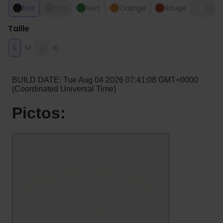
Noir
Gris
Vert
Orange
Rouge
Crè
Taille
S
M
L
XL