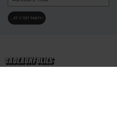
... ET C´EST PARTI !
Suisse
Des questions?
À propos