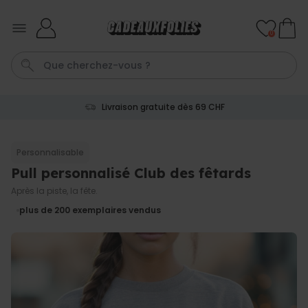
Skip to Content
0
Livraison gratuite dès 69 CHF
Cadre
Porte Cle
Spritz
Aperol
Personnalise
Personnalisable
Pull personnalisé Club des fêtards
Personnalisable
Verre Aperol Spritz
Après la piste, la fête.
personnalisé avec prénom
plus de
19.400
plus de 200
exemplaires vendus
exemplaires
24,99 CHF
vendus
Personnalisable
Porte-clés personnalisé en
bois avec texte
plus de 2.300
exemplaires
19,99 CHF
vendus