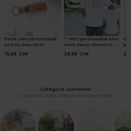
Imprimé en Autriche
Différences de dimensions possibles d’environ +/-5 % par
rapport au tableau des tailles
Porte-clés personnalisé
T-shirt personnalisé avec
Cha
en bois avec texte
votre dessin devant et
per
derrière
19,99 CHF
34,99 CHF
29
Catégorie concernée
Consultez nos autres catégories de cadeux insolites