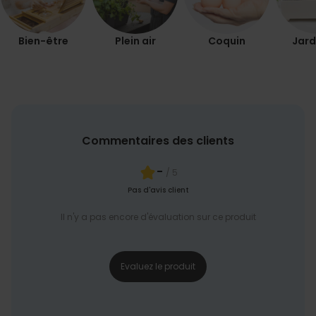
Bien-être
Plein air
Coquin
Jard
Commentaires des clients
-
/ 5
Pas d'avis client
Il n'y a pas encore d'évaluation sur ce produit
Evaluez le produit