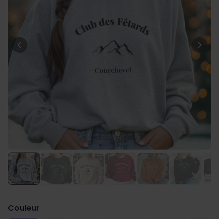
Personnalisable
T-shirt personnalisé avec
votre dessin devant et
derrière
plus de 2.200
exemplaires
34,99 CHF
vendus
Personnalisable
Serviette personnalisée avec
boisson et texte
plus de
10.000
exemplaires
39,99 CHF
vendus
Personnalisable
Chaussettes personnalisées
avec votre animal de
compagnie
plus de
14.000
exemplaires
29,99 CHF
vendus
Couleur