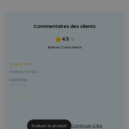
PERFORMANCE
COMMERCIALISATION
Commentaires des clients
NON CLASSÉ
4.5
/5
Basé sur 2 avis clients
cadeau sympa
nathalie
30/11/2023
Emballage sympa. Cadeau original
Melanie
20/12/2020
Evaluez le produit
Continuer à lire