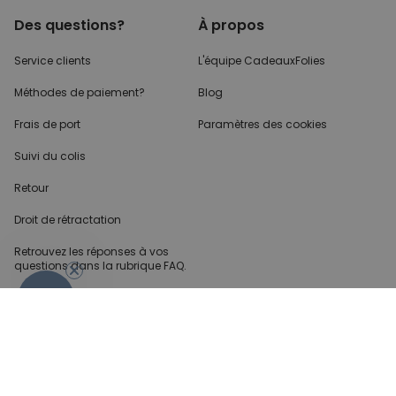
Des questions?
À propos
Service clients
L'équipe CadeauxFolies
Méthodes de paiement?
Blog
Frais de port
Paramètres des cookies
Suivi du colis
Retour
Droit de rétractation
Retrouvez les réponses
à vos
questions dans
la rubrique FAQ.
- 10%
Infos partenaires
Presse
Créateur de contenu
Demandes B2B