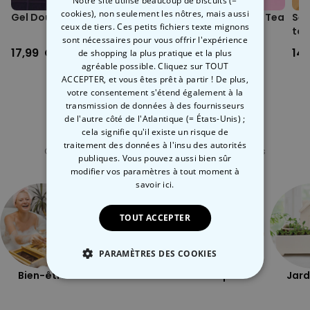
Notre site utilise beaucoup de biscuits (=
cookies), non seulement les nôtres, mais aussi
Gel Douche de Sang
Boules de bain Bubble Tea
Set
ceux de tiers. Ces petits fichiers texte mignons
Boba
toi
sont nécessaires pour vous offrir l'expérience
17,99 CHF
12,99 CHF
14
de shopping la plus pratique et la plus
agréable possible. Cliquez sur TOUT
ACCEPTER, et vous êtes prêt à partir ! De plus,
votre consentement s'étend également à la
transmission de données à des fournisseurs
de l'autre côté de l'Atlantique (= États-Unis) ;
cela signifie qu'il existe un risque de
Catégorie concernée
traitement des données à l'insu des autorités
Consultez nos autres catégories de cadeux insolites
publiques. Vous pouvez aussi bien sûr
modifier vos paramètres à tout moment
à
savoir ici.
TOUT ACCEPTER
PARAMÈTRES DES COOKIES
Bien-être
Plein air
Coquin
Jard
STRICTEMENT NÉCESSAIRE