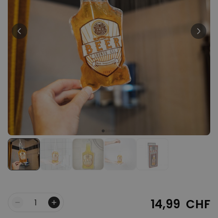
Personnalisable
T-shirt personnalisé avec
votre dessin devant et
derrière
plus de 2.200
exemplaires
34,99 CHF
vendus
Personnalisable
Verre à vin personnalisé avec
nom
plus de
6.000
exemplaires
24,99 CHF
vendus
Personnalisable
Serviette personnalisée avec
boisson et texte
plus de
10.000
exemplaires
39,99 CHF
vendus
14,99 CHF
Quantité