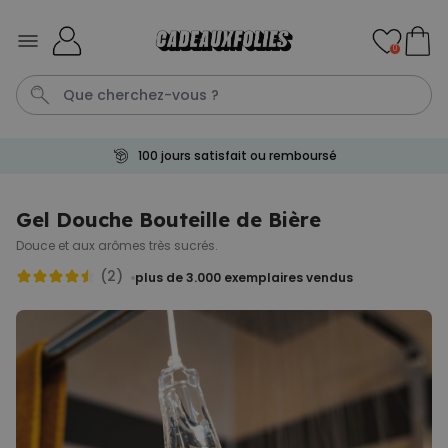
Skip to Content
0
100 jours satisfait ou remboursé
Couverture
Porte Cle
Cadre
Aperol
Personnalise
Gel Douche Bouteille de Bière
Douce et aux arômes très sucrés.
Personnalisable
Verre Aperol Spritz
(2)
plus de 3.000
exemplaires vendus
personnalisé avec prénom
plus de
19.400
exemplaires
24,99 CHF
vendus
Personnalisable
Porte-clés personnalisé en
bois avec texte
plus de 2.300
exemplaires
19,99 CHF
vendus