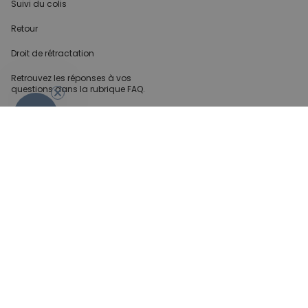
Suivi du colis
Retour
Droit de rétractation
Retrouvez les réponses
à vos
questions dans
la rubrique FAQ.
- 10%
Infos partenaires
Presse
Créateur de contenu
Demandes B2B
Méthode de paiment