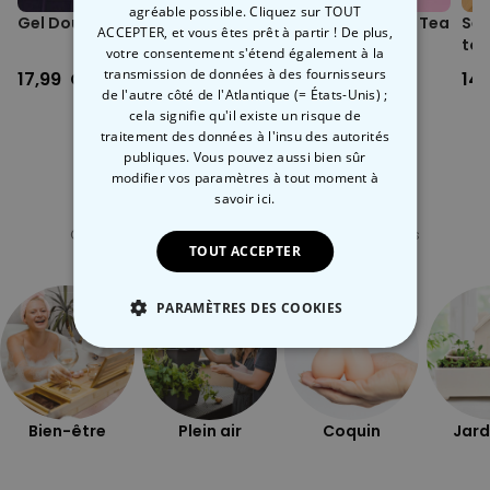
agréable possible. Cliquez sur TOUT
Gel Douche de Sang
Boules de bain Bubble Tea
Set
ACCEPTER, et vous êtes prêt à partir ! De plus,
Boba
toi
votre consentement s'étend également à la
transmission de données à des fournisseurs
17,99 CHF
12,99 CHF
14
de l'autre côté de l'Atlantique (= États-Unis) ;
cela signifie qu'il existe un risque de
traitement des données à l'insu des autorités
publiques. Vous pouvez aussi bien sûr
modifier vos paramètres à tout moment
à
savoir ici.
Catégorie concernée
Consultez nos autres catégories de cadeux insolites
TOUT ACCEPTER
PARAMÈTRES DES COOKIES
STRICTEMENT NÉCESSAIRE
PERFORMANCE
Bien-être
Plein air
Coquin
Jard
COMMERCIALISATION