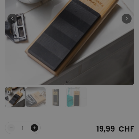
Personnalisable
T-shirt personnalisé avec
votre dessin devant et
derrière
plus de 2.200
exemplaires
34,99 CHF
vendus
Personnalisable
Serviette personnalisée avec
boisson et texte
plus de
10.000
exemplaires
39,99 CHF
vendus
Personnalisable
Chaussettes personnalisées
avec votre animal de
compagnie
plus de
14.000
exemplaires
29,99 CHF
vendus
19,99 CHF
Quantité