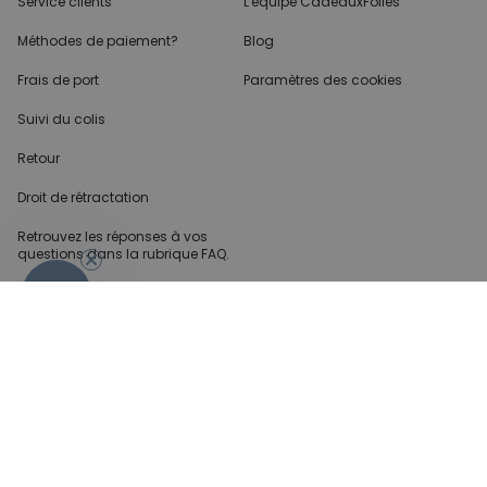
Service clients
L'équipe CadeauxFolies
Méthodes de paiement?
Blog
Frais de port
Paramètres des cookies
Suivi du colis
Retour
Droit de rétractation
Retrouvez les réponses
à vos
questions dans
la rubrique FAQ.
- 10%
Infos partenaires
Presse
Créateur de contenu
Demandes B2B
Méthode de paiment