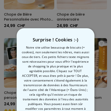
Chope de Bière
Chope de bière
Personnalisée avec Photo
anniversaire
et Nom
24,99 CHF
24,99 CHF
Surprise ! Cookies :-)
Notre site utilise beaucoup de biscuits (=
cookies), non seulement les nôtres, mais aussi
ceux de tiers. Ces petits fichiers texte mignons
sont nécessaires pour vous offrir l'expérience
de shopping la plus pratique et la plus
agréable possible. Cliquez sur TOUT
ACCEPTER, et vous êtes prêt à partir ! De plus,
votre consentement s'étend également à la
transmission de données à des fournisseurs
de l'autre côté de l'Atlantique (= États-Unis) ;
Chope de bière
Chope de bière
cela signifie qu'il existe un risque de
personnalisée Spécial
personnalisée avec nom
traitement des données à l'insu des autorités
Oktoberfest
24,99 CHF
24,99 CHF
publiques. Vous pouvez aussi bien sûr
modifier vos paramètres à tout moment
à