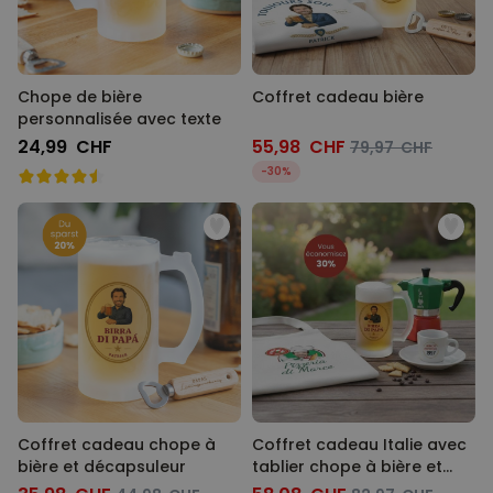
Chope de bière
Coffret cadeau bière
personnalisée avec texte
24,99 CHF
55,98 CHF
79,97 CHF
-30%
Coffret cadeau chope à
Coffret cadeau Italie avec
bière et décapsuleur
tablier chope à bière et
tasse à espresso