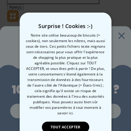
Surprise ! Cookies :-)
Notre site utilise beaucoup de biscuits (=
cookies), non seulement les nôtres, mais aussi
ceux de tiers. Ces petits fichiers texte mignons
24,99 CHF
Quantité
sont nécessaires pour vous offrir l'expérience
de shopping la plus pratique et la plus
agréable possible. Cliquez sur TOUT
Ajouter au panier
ACCEPTER, et vous êtes prêt à partir ! De plus,
Envie de
votre consentement s'étend également à la
transmission de données à des fournisseurs
10 % de réduction ?
de l'autre côté de l'Atlantique (= États-Unis) ;
cela signifie qu'il existe un risque de
Fabriqué en Autriche
Livraison rapide
traitement des données à l'insu des autorités
100 jours satisfait ou remboursé
publiques. Vous pouvez aussi bien sûr
modifier vos paramètres à tout moment
à
Oui, volontiers !
savoir ici.
Date de livraison
Non merci, je n'aime pas les réductions
TOUT ACCEPTER
Mer, 12.08 – Jeu, 13.08