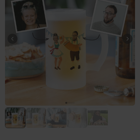
Personnalisable
Serviette de Plage
Personnalisée avec Prénom
Graffiti
plus de 0
exemplaires
39,99 CHF
vendus
Personnalisable
Serviette personnalisée avec
boisson et texte
plus de
10.000
exemplaires
39,99 CHF
vendus
Personnalisable
Chaussettes personnalisées
avec votre animal de
compagnie
plus de
14.000
exemplaires
29,99 CHF
vendus