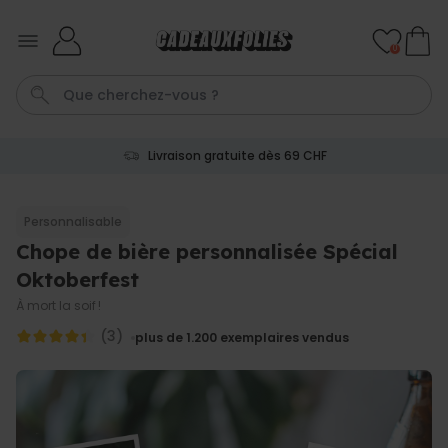
Skip to Content
0
Livraison gratuite dès 69 CHF
Cadre
Tasse
Spritz
Aperol
Personnalise
Personnalisable
Chope de bière personnalisée Spécial
Personnalisable
Verre Aperol Spritz
Oktoberfest
personnalisé avec prénom
plus de
19.400
À mort la soif !
exemplaires
24,99 CHF
vendus
(3)
plus de 1.200
exemplaires vendus
Personnalisable
Porte-clés personnalisé en
bois avec texte
plus de 2.300
exemplaires
19,99 CHF
vendus