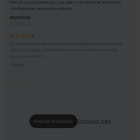
Parfait! La chope est très jolie, elle a l’air solide et les photos
sont très bien reproduites dessus
Mathilde
22/12/2024
La chope est de qualité elle est bien épaisse en revanche le
dessin manque d'intensité quand le verre est vide, a voir
quand il est plein!
Céline
23/12/2022
Parfait. Produit conforme à la description. Impression de
l'image bonne. Délai de livraison rapide.
Catherine
21/12/2022
Evaluez le produit
Continuer à lire