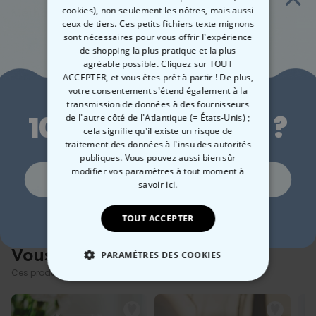
cookies), non seulement les nôtres, mais aussi
Méthode de paiment :
ceux de tiers. Ces petits fichiers texte mignons
sont nécessaires pour vous offrir l'expérience
de shopping la plus pratique et la plus
agréable possible. Cliquez sur TOUT
ACCEPTER, et vous êtes prêt à partir ! De plus,
Envie de
votre consentement s'étend également à la
transmission de données à des fournisseurs
En bref
10 % de réduction ?
de l'autre côté de l'Atlantique (= États-Unis) ;
cela signifie qu'il existe un risque de
Photo et texte personnalisables
traitement des données à l'insu des autorités
Différents designs de couronne de fleurs
Description
publiques. Vous pouvez aussi bien sûr
En céramique
Mug personnalisé couronne de fleurs avec photo et texte
modifier vos paramètres à tout moment
à
Oui, volontiers !
Lavage à la main recommandé
savoir ici.
Ce mug personnalisable
Détails
associe
une magnifique couronne de
fleurs à votre photo
et votre texte préférés
. Que ce soit pour
Mug personnalisé couronne de fleurs avec photo et texte
Non merci, je n'aime pas les réductions
TOUT ACCEPTER
les parents, les grands-parents, la nounou, la maîtresse ou
Contient 1 mug du modèle sélectionné
quelqu’un qui mérite de savourer chaque gorgée – ce mug
Impression par sublimation non perceptible au toucher
contient bien plus qu’une simple boisson chaude.
Vous avez vu ?
Tasse en céramique
PARAMÈTRES DES COOKIES
Téléchargez votre photo préférée, ajoutez un message
NOTE : Si la tasse souhaitée n’apparaît pas dans la sélection, elle
Ces produits pourraient aussi vous intéresser
touchant
, et créez un cadeau unique qui égayera chaque matin.
n’est malheureusement plus en stock pour le moment
STRICTEMENT NÉCESSAIRE
Idéal pour un anniversaire, la fête des Mères ou simplement pour
dire : « Tu es la meilleure ! » Parce que le café a encore meilleur goût
Poignée Blanche – Mug/Poignée Noire – Mug :