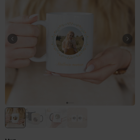
39,99 CHF
vendus
Personnalisable
Chaussettes personnalisées
avec votre animal de
compagnie
plus de
14.000
exemplaires
29,99 CHF
vendus
Personnalisable
Coupe de champagne
personnalisée avec texte
plus de
2.000
exemplaires
24,99 CHF
vendus
Personnalisable
Chaussettes personnalisées
Spécial Mariage avec 2
visages
plus de 3.200
exemplaires
29,99 CHF
vendus