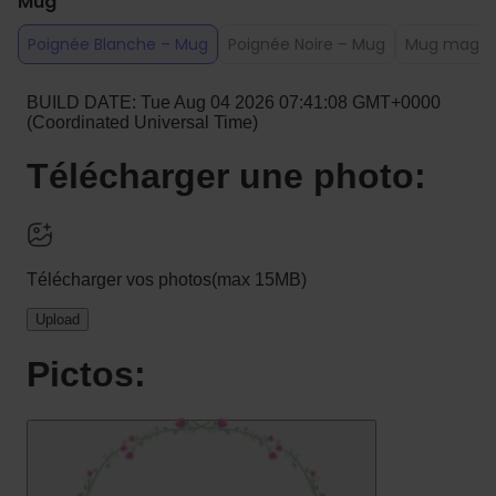
Mug
Poignée Blanche – Mug
Poignée Noire – Mug
Mug magiqu