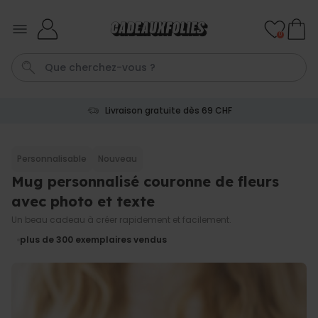
Skip to Content
0
Livraison gratuite dès 69 CHF
Cadre
Tasse
Spritz
Aperol
Personnalise
Personnalisable
Nouveau
Mug personnalisé couronne de fleurs
Personnalisable
Verre Aperol Spritz
avec photo et texte
personnalisé avec prénom
plus de
19.400
Un beau cadeau à créer rapidement et facilement.
exemplaires
24,99 CHF
vendus
plus de 300
exemplaires vendus
Personnalisable
Serviette de Plage
Personnalisée avec Prénom
Graffiti
plus de 0
exemplaires