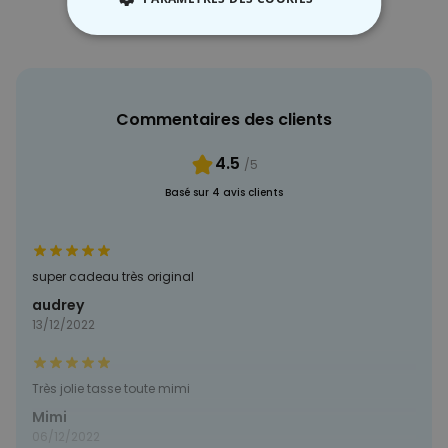
STRICTEMENT NÉCESSAIRE
PERFORMANCE
Commentaires des clients
COMMERCIALISATION
4.5
/5
NON CLASSÉ
Basé sur 4 avis clients
super cadeau très original
audrey
13/12/2022
Très jolie tasse toute mimi
Mimi
06/12/2022