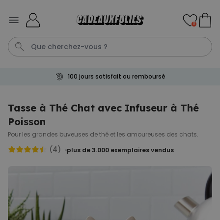
Skip to Content
0
100 jours satisfait ou remboursé
Porte Cle
Cadre
Couverture
Personnalise
Aperol
Tasse à Thé Chat avec Infuseur à Thé
Poisson
Personnalisable
Porte-clés personnalisé en
Pour les grandes buveuses de thé et les amoureuses des chats.
bois avec texte
(4)
plus de 2.300
plus de 3.000
exemplaires vendus
exemplaires
19,99 CHF
vendus
Personnalisable
T-shirt personnalisé avec
votre dessin devant et
derrière
plus de 2.200
exemplaires