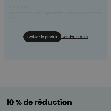
Trop mignonne ! Juste un peu de mal à ouvrir le poisson mais
la tasse a beaucoup plu.
Amandine
28/12/2020
Evaluez le produit
Continuer à lire
10 % de réduction