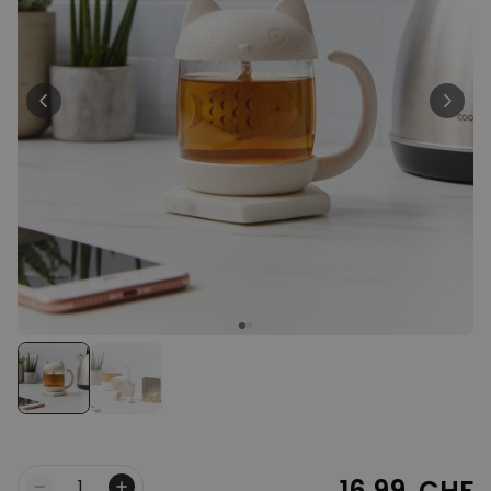
34,99 CHF
vendus
Personnalisable
Verre à vin personnalisé avec
nom
plus de
6.000
exemplaires
24,99 CHF
vendus
Personnalisable
Verre Aperol Spritz
personnalisé avec prénom
plus de
19.400
exemplaires
24,99 CHF
vendus
Personnalisable
Serviette personnalisée avec
boisson et texte
plus de
10.000
exemplaires
39,99 CHF
vendus
16,99 CHF