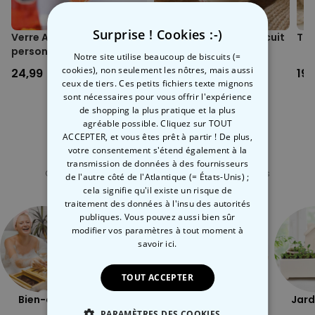
La
Tasse à Thé Chat avec Infuseur à Thé Poisson
est un
accessoire original et pratique pour toutes les amies des poissons,
Surprise ! Cookies :-)
Verre Aperol Spritz
Tasse chat porte-biscuit
Tas
pour toutes les consommatrices de thé et pour toutes celles qui ont
personnalisé avec
compris depuis longtemps, qu'il n'y a jamais assez de chats à la
Notre site utilise beaucoup de biscuits (=
prénom
maison. Avec son couvercle, la tasse permet de maintenir le thé
cookies), non seulement les nôtres, mais aussi
24,99 CHF
17,99 CHF
19
chaud, même pendant l'infusion. Pas mal, non ?
ceux de tiers. Ces petits fichiers texte mignons
sont nécessaires pour vous offrir l'expérience
de shopping la plus pratique et la plus
agréable possible. Cliquez sur TOUT
ACCEPTER, et vous êtes prêt à partir ! De plus,
votre consentement s'étend également à la
Catégorie concernée
transmission de données à des fournisseurs
Consultez nos autres catégories de cadeux insolites
de l'autre côté de l'Atlantique (= États-Unis) ;
cela signifie qu'il existe un risque de
traitement des données à l'insu des autorités
publiques. Vous pouvez aussi bien sûr
modifier vos paramètres à tout moment
à
savoir ici.
TOUT ACCEPTER
Bien-être
Plein air
Coquin
Jard
PARAMÈTRES DES COOKIES