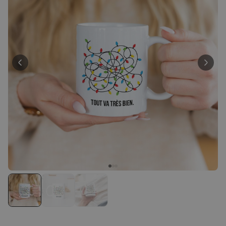
Personnalisable
T-shirt personnalisé avec
votre dessin devant et
derrière
plus de 2.200
exemplaires
34,99 CHF
vendus
Personnalisable
Verre à vin personnalisé avec
nom
plus de
6.000
exemplaires
24,99 CHF
vendus
Personnalisable
Serviette personnalisée avec
boisson et texte
plus de
10.000
exemplaires
39,99 CHF
vendus