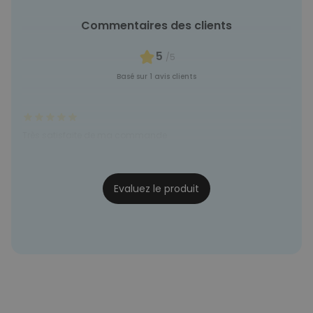
Commentaires des clients
5
/5
Basé sur 1 avis clients
Très satisfaite de ma commande.
Marie
21/12/2022
Evaluez le produit