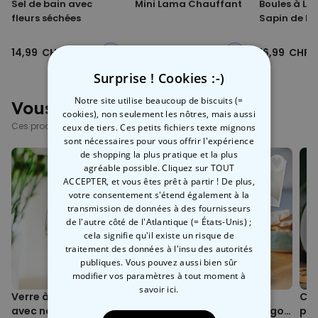
Sel de bain avec
Mini Lama Chauffant
Boules à Li
fleurs séchées
Sapin de No
14,99 CHF
18,99 CHF
16,99 CHF
Surprise ! Cookies :-)
Notre site utilise beaucoup de biscuits (=
Vous avez vu ?
cookies), non seulement les nôtres, mais aussi
Ces produits pourraient aussi vous intéresser
ceux de tiers. Ces petits fichiers texte mignons
sont nécessaires pour vous offrir l'expérience
de shopping la plus pratique et la plus
agréable possible. Cliquez sur TOUT
ACCEPTER, et vous êtes prêt à partir ! De plus,
votre consentement s'étend également à la
transmission de données à des fournisseurs
de l'autre côté de l'Atlantique (= États-Unis) ;
cela signifie qu'il existe un risque de
traitement des données à l'insu des autorités
publiques. Vous pouvez aussi bien sûr
modifier vos paramètres à tout moment
à
savoir ici.
Verre à vin personnalisé
Chope de bière
Cho
avec nom
personnalisée avec logo
per