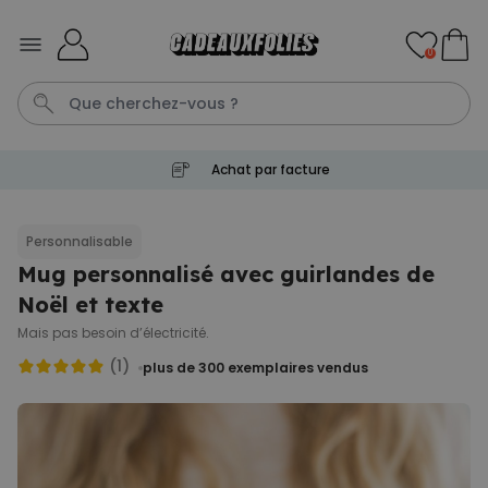
Skip to Content
0
Achat par facture
Couverture
Porte Cle
Cadre
Aperol
Personnalise
Personnalisable
Mug personnalisé avec guirlandes de
Personnalisable
Verre Aperol Spritz
Noël et texte
personnalisé avec prénom
plus de
19.400
Mais pas besoin d’électricité.
exemplaires
24,99 CHF
vendus
(1)
plus de 300
exemplaires vendus
Personnalisable
Porte-clés personnalisé en
bois avec texte
plus de 2.300
exemplaires
19,99 CHF
vendus