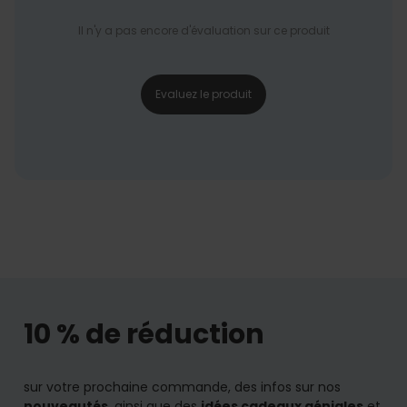
Il n'y a pas encore d'évaluation sur ce produit
Evaluez le produit
10 % de réduction
sur votre prochaine commande, des infos sur nos
nouveautés
, ainsi que des
idées cadeaux géniales
et