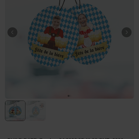
Personnalisable
T-shirt personnalisé avec
votre dessin devant et
derrière
plus de 2.200
exemplaires
34,99 CHF
vendus
Personnalisable
Verre à vin personnalisé avec
nom
plus de
6.000
exemplaires
24,99 CHF
vendus
Personnalisable
Serviette personnalisée avec
boisson et texte
plus de
10.000
exemplaires
39,99 CHF
vendus