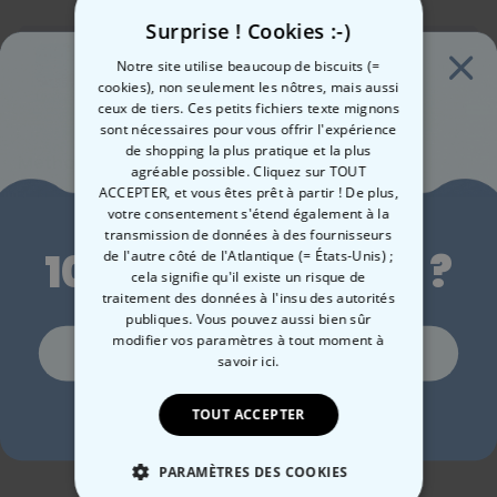
Surprise ! Cookies :-)
Date de livraison
Notre site utilise beaucoup de biscuits (=
Mar, 11.08 – Mer, 12.08
cookies), non seulement les nôtres, mais aussi
Livraison gratuite dès 69 CHF
En savoir plus
ceux de tiers. Ces petits fichiers texte mignons
sont nécessaires pour vous offrir l'expérience
de shopping la plus pratique et la plus
Méthode de paiment :
agréable possible. Cliquez sur TOUT
ACCEPTER, et vous êtes prêt à partir ! De plus,
Envie de
votre consentement s'étend également à la
transmission de données à des fournisseurs
10 % de réduction ?
de l'autre côté de l'Atlantique (= États-Unis) ;
cela signifie qu'il existe un risque de
traitement des données à l'insu des autorités
publiques. Vous pouvez aussi bien sûr
En bref
modifier vos paramètres à tout moment
à
Oui, volontiers !
Parfait pour la voiture
savoir ici.
Pour 2 fans de bière qui aiment faire la fête
Description
Avec votre propre texte perso
Désodorisant voiture personnalisé Spécial Oktoberfest – Lot de 2
Non merci, je n'aime pas les réductions
TOUT ACCEPTER
Et bien sûr, vos propres photos
Alors qu’à Munich arrivent en masse des gens du monde entier
Détails
Imprimé sur les deux faces
s’adonnant à la
coutume
locale et traditionnelle consistant à
Matériau : Carton
PARAMÈTRES DES COOKIES
Désodorisant voiture personnalisé Spécial Oktoberfest – Lot de 2
consommer
(
avec modération bien sûr !) une certaine
Dimensions (en cm) : environ 8 x 10