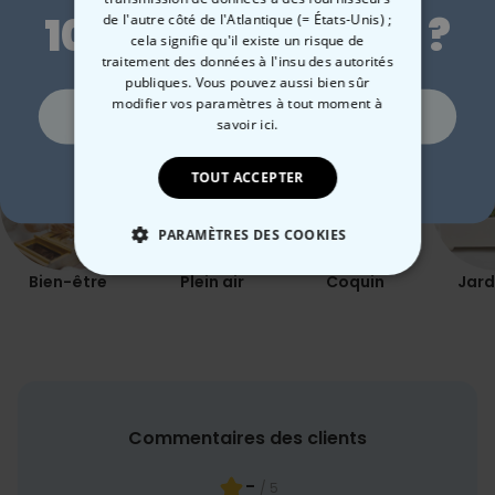
10 % de réduction ?
de l'autre côté de l'Atlantique (= États-Unis) ;
cela signifie qu'il existe un risque de
Catégorie concernée
traitement des données à l'insu des autorités
publiques. Vous pouvez aussi bien sûr
Consultez nos autres catégories de cadeux insolites
modifier vos paramètres à tout moment
à
Oui, volontiers !
savoir ici.
Non merci, je n'aime pas les réductions
TOUT ACCEPTER
PARAMÈTRES DES COOKIES
Bien-être
Plein air
Coquin
Jard
STRICTEMENT NÉCESSAIRE
PERFORMANCE
COMMERCIALISATION
Commentaires des clients
NON CLASSÉ
-
/ 5