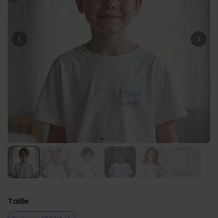
Personnalisable
T-shirt personnalisé avec
votre dessin devant et
derrière
plus de 2.200
exemplaires
34,99 CHF
vendus
Personnalisable
Verre à vin personnalisé avec
nom
plus de
6.000
exemplaires
24,99 CHF
vendus
Personnalisable
Serviette personnalisée avec
boisson et texte
plus de
10.000
exemplaires
39,99 CHF
vendus
Taille