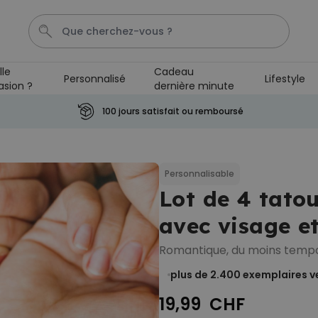
lle
Cadeau
Personnalisé
Lifestyle
asion ?
dernière minute
Couverture
Porte Cle
Cadre
Aperol
Personnali
100 jours satisfait ou remboursé
Personnalisable
Verre Aperol Spritz
personnalisé avec prénom
Personnalisable
plus de
19.400
Lot de 4 tato
exemplaires
24,99 CHF
vendus
avec visage et
Personnalisable
Porte-clés personnalisé en
Romantique, du moins temp
bois avec texte
plus de 2.300
plus de 2.400
exemplaires v
exemplaires
19,99 CHF
vendus
19,99 CHF
Personnalisable