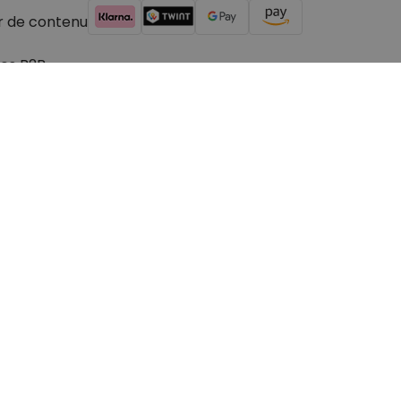
r de contenu
es B2B
© 2026 cadeauxfolies