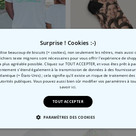
Surprise ! Cookies :-)
tilise beaucoup de biscuits (= cookies), non seulement les nôtres, mais aussi c
xte
rt personnalisé avec votre dessin devant et derrière
Chaussettes personnalisé
fichiers texte mignons sont nécessaires pour vous offrir l'expérience de shop
la plus agréable possible. Cliquez sur TOUT ACCEPTER, et vous êtes prêt à part
 CHF
29,99 CHF
entement s'étend également à la transmission de données à des fournisseurs
Atlantique (= États-Unis) ; cela signifie qu'il existe un risque de traitement de
autorités publiques. Vous pouvez aussi bien sûr modifier vos paramètres à t
savoir ici.
Catégorie concernée
TOUT ACCEPTER
Consultez nos autres catégories de cadeux insolites
PARAMÈTRES DES COOKIES
 NÉCESSAIRE
PERFORMANCE
COMMERCIALISATION