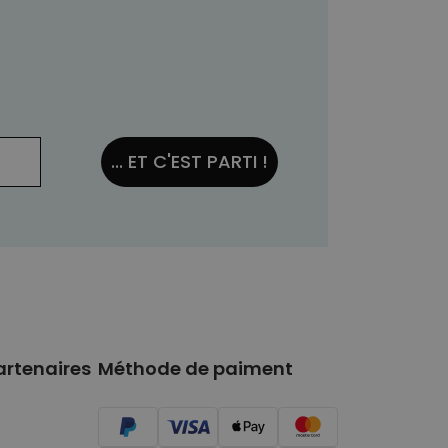
... ET C'EST PARTI !
artenaires
Méthode de paiment