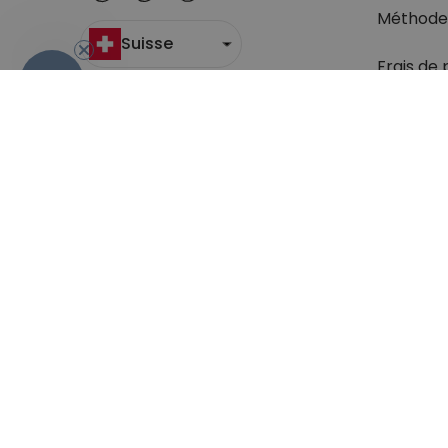
Méthode
Suisse
Frais de 
- 10%
Suivi du c
Retour
Droit de 
Retrouve
question
Conditions générales de Vente
Sécurité & Pr