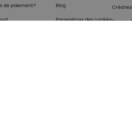
s de paiement?
Blog
Créateu
port
Paramètres des cookies
Demand
olis
rétractation
z les réponses
à vos
s dans
la rubrique FAQ.
otection des données
Mentions légales