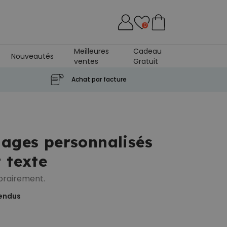
0
Meilleures
Cadeau
Nouveautés
ventes
Gratuit
se
Achat par facture
uages personnalisés
 texte
orairement.
endus