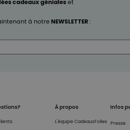
dées cadeaux géniales
et
intenant à notre
NEWSLETTER
:
stions?
À propos
Infos p
lients
L'équipe CadeauxFolies
Presse