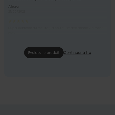
Alicia
21/05/2023
Super contente du résultat, la couleur matte donne vraiment
bien.
Laura
22/12/2019
Evaluez le produit
Continuer à lire