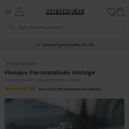
Skip to Content
0
Livraison gratuite dès 69 CHF
Couverture
Porte Cle
Cadre
Aperol
Personnalise
Personnalisable
Flasque Personnalisée Vintage
Personnalisable
Verre Aperol Spritz
Tout simplement vintage. Moderne vintage.
personnalisé avec prénom
plus de
19.400
(2)
plus de 3.000
exemplaires vendus
exemplaires
24,99 CHF
vendus
Personnalisable
Porte-clés personnalisé en
bois avec texte
plus de 2.300
exemplaires
19,99 CHF
vendus