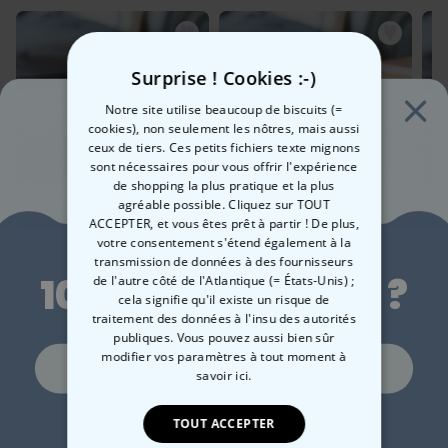
qu'un mégot de cigarette, non. Et bien dans le même ordre d'idée,
Poids : environ 150 grammes
voici notre nouvelle
Flasque Personnalisée Vintage
.
Mais alors, pourquoi l'appeler Vintage, clairement elle est moderne,
non ? Et bien en réalité, ce n'est ni la flasque ni la boisson à l'intérieur
Surprise ! Cookies :-)
qui est vintage. Non. Il s'agit de
la personne à qui vous décidez
de l'offrir
. Par exemple à votre père, si vous pensez qu'il est vintage
Notre site utilise beaucoup de biscuits (=
et que par extension, il a mûri avec le temps.
cookies), non seulement les nôtres, mais aussi
Cela fait de ce cadeau une idée particulièrement originale pour les
ceux de tiers. Ces petits fichiers texte mignons
anniversaires et les
départs en retraite
!
sont nécessaires pour vous offrir l'expérience
de shopping la plus pratique et la plus
agréable possible. Cliquez sur TOUT
Flasque personnalisée
Flasque personnalisée
Fla
ACCEPTER, et vous êtes prêt à partir ! De plus,
Envie de
avec initiales et texte
avec texte
av
votre consentement s'étend également à la
transmission de données à des fournisseurs
24,99 CHF
24,99 CHF
24
10 % de réduction ?
de l'autre côté de l'Atlantique (= États-Unis) ;
cela signifie qu'il existe un risque de
traitement des données à l'insu des autorités
publiques. Vous pouvez aussi bien sûr
modifier vos paramètres à tout moment
à
Oui, volontiers !
savoir ici.
Catégorie concernée
Consultez nos autres catégories de cadeux insolites
Non merci, je n'aime pas les réductions
TOUT ACCEPTER