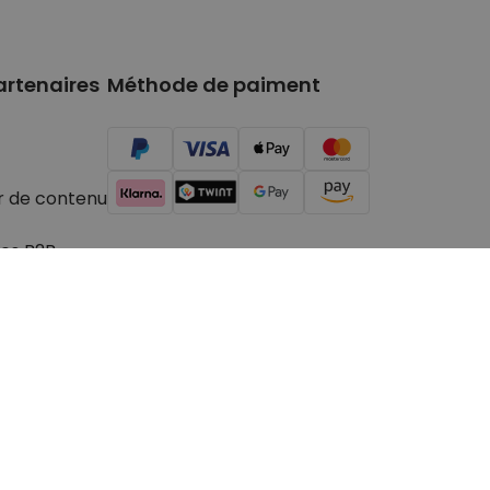
artenaires
Méthode de paiment
r de contenu
es B2B