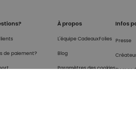
stions?
À propos
Infos p
lients
L'équipe CadeauxFolies
Presse
s de paiement?
Blog
Créateu
port
Paramètres des cookies
Demand
olis
rétractation
z les réponses
à vos
s dans
la rubrique FAQ.