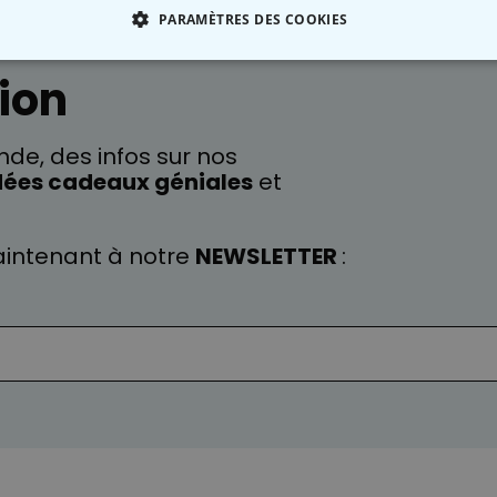
PARAMÈTRES DES COOKIES
 NÉCESSAIRE
PERFORMANCE
COMMERCIALISATION
ion
de, des infos sur nos
dées cadeaux géniales
et
intenant à notre
NEWSLETTER
: