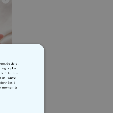
eux de tiers.
ping la plus
ir ! De plus,
 de l'autre
Mug avec citations de Saint‑Valentin
s données à
out moment
à