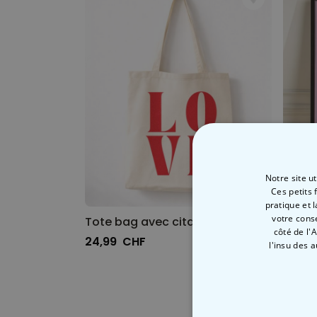
Notre site u
Ces petits 
pratique et 
votre cons
Tote bag avec citation
Poste
côté de l'
24,99 CHF
24,99
l'insu des 