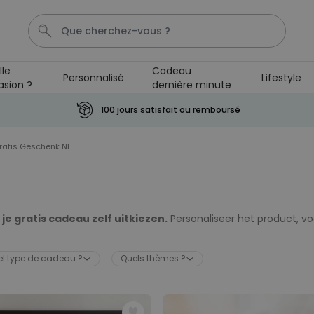
lle
Cadeau
Personnalisé
Lifestyle
asion ?
dernière minute
Cadre
Tasse
Spritz
Aperol
Personnalise
100 jours satisfait ou remboursé
Personnalisable
ratis Geschenk NL
Verre Aperol Spritz
personnalisé avec prénom
plus de
19.400
exemplaires
24,99 CHF
vendus
je gratis cadeau zelf uitkiezen.
Personaliseer het product, v
Personnalisable
n verrekend.
Porte-clés personnalisé en
bois avec texte
l type de cadeau ?
Quels thèmes ?
plus de 2.300
exemplaires
19,99 CHF
vendus
Personnalisable