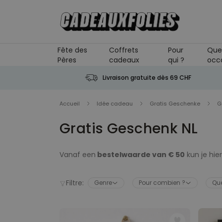
Skip to Content
Fête des
Coffrets
Pour
Que
Pères
cadeaux
qui ?
occ
Livraison gratuite dès 69 CHF
Accueil
Idée cadeau
Gratis Geschenke
G
Gratis Geschenk NL
Vanaf een
bestelwaarde van € 50
kun je hier
bedrag wordt
automatisch in je winkelwage
Filtre:
Genre
Pour combien ?
Que