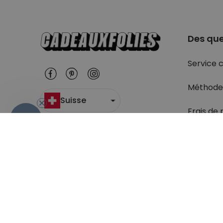
Des que
Service c
Méthode
Suisse
Frais de 
- 10%
Suivi du c
Retour
Droit de 
Retrouve
question