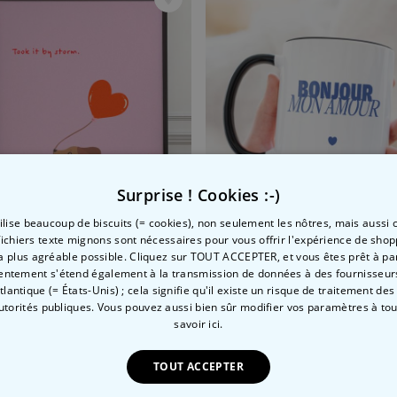
Serviette de Plage
Personnalisée avec Prénom
Graffiti
plus de 0
exemplaires
39,99 CHF
vendus
Personnalisable
Serviette personnalisée avec
boisson et texte
plus de
10.000
exemplaires
39,99 CHF
vendus
Surprise ! Cookies :-)
Personnalisable
tilise beaucoup de biscuits (= cookies), non seulement les nôtres, mais aussi c
Chaussettes personnalisées
fichiers texte mignons sont nécessaires pour vous offrir l'expérience de shop
avec votre animal de
la plus agréable possible. Cliquez sur TOUT ACCEPTER, et vous êtes prêt à part
compagnie
plus de
entement s'étend également à la transmission de données à des fournisseurs
r avec citation
14.000
Atlantique (= États-Unis) ; cela signifie qu'il existe un risque de traitement de
exemplaires
29,99 CHF
 CHF
19,99 CHF
vendus
autorités publiques. Vous pouvez aussi bien sûr modifier vos paramètres à t
savoir ici.
TOUT ACCEPTER