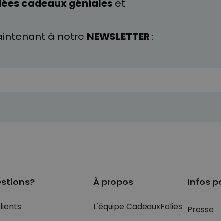
dées cadeaux géniales
et
intenant à notre
NEWSLETTER
:
stions?
À propos
Infos p
lients
L'équipe CadeauxFolies
Presse