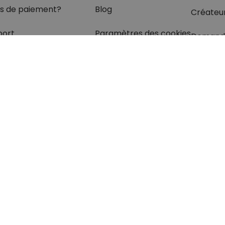
s de paiement?
Blog
Créateu
port
Paramètres des cookies
Demand
olis
rétractation
z les réponses
à vos
s dans
la rubrique FAQ.
otection des données
Mentions légales