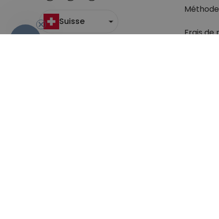
Méthode
Suisse
Frais de 
- 10%
Suivi du c
Retour
Droit de 
Retrouve
question
Conditions générales de Vente
Sécurité & Pr