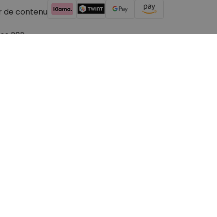
r de contenu
es B2B
© 2026 cadeauxfolies