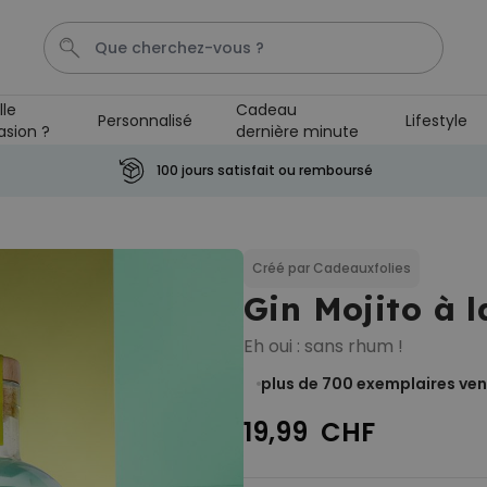
lle
Cadeau
Personnalisé
Lifestyle
asion ?
dernière minute
Cadre
Porte Cle
Spritz
Aperol
Personnalise
100 jours satisfait ou remboursé
Personnalisable
Verre Aperol Spritz
personnalisé avec prénom
Créé par Cadeauxfolies
plus de
19.400
Gin Mojito à 
exemplaires
24,99 CHF
vendus
Eh oui : sans rhum !
Personnalisable
Porte-clés personnalisé en
plus de 700
exemplaires ve
bois avec texte
plus de 2.300
19,99 CHF
exemplaires
19,99 CHF
vendus
Personnalisable