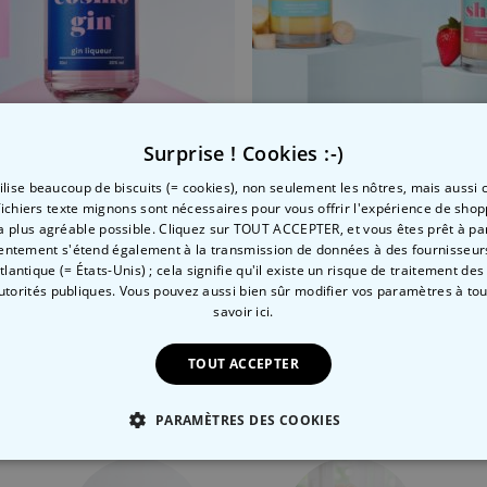
, sucre de betterave, arôme
the avec d'autres arômes
E142, colorant tartraine E102,
Surprise ! Cookies :-)
tilise beaucoup de biscuits (= cookies), non seulement les nôtres, mais aussi c
ink Cosmopolitan
Milk-shake liqueur banane
fichiers texte mignons sont nécessaires pour vous offrir l'expérience de shop
la plus agréable possible. Cliquez sur TOUT ACCEPTER, et vous êtes prêt à part
 CHF
24,99 CHF
entement s'étend également à la transmission de données à des fournisseurs
Atlantique (= États-Unis) ; cela signifie qu'il existe un risque de traitement de
autorités publiques. Vous pouvez aussi bien sûr modifier vos paramètres à t
savoir ici.
Catégorie concernée
TOUT ACCEPTER
Consultez nos autres catégories de cadeux insolites
PARAMÈTRES DES COOKIES
 NÉCESSAIRE
PERFORMANCE
COMMERCIALISATION