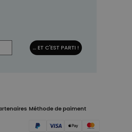
... ET C'EST PARTI !
artenaires
Méthode de paiment