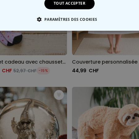
TOUT ACCEPTER
PARAMÈTRES DES COOKIES
 NÉCESSAIRE
PERFORMANCE
COMMERCIALISATION
Coffret cadeau avec chaussettes, chauffe-mains et confettis de bain
2 CHF
44,99 CHF
52,97 CHF
-15%