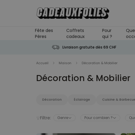
Skip to Content
Fête des
Coffrets
Pour
Que
Pères
cadeaux
qui ?
occ
Livraison gratuite dès 69 CHF
Accueil
Maison
Décoration & Mobilier
Décoration & Mobilier
Décoration
Éclairage
Cuisine & Barbecu
Filtre:
Genre
Pour combien ?
Que