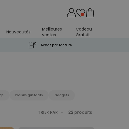
0
Meilleures
Cadeau
Nouveautés
ventes
Gratuit
Achat par facture
ge
Plaisirs gustatifs
Gadgets
TRIER PAR
22
produits