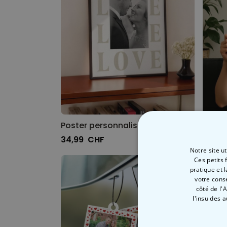
Poster personnalisé avec inscription Love et photo
34,99 CHF
24,99
Notre site u
Ces petits 
pratique et 
votre cons
côté de l'
l'insu des 