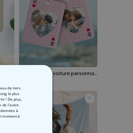
Porte-clés mural personnalisé avec monogramme
Désodorisant voiture personnalisé Cœur avec photo
21,99 CHF
eux de tiers.
ping la plus
ir ! De plus,
 de l'autre
s données à
out moment
à