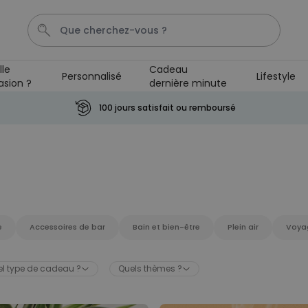
lle
Cadeau
Personnalisé
Lifestyle
asion ?
dernière minute
Cadre
Tasse
Spritz
Aperol
Personnalise
100 jours satisfait ou remboursé
Personnalisable
Verre Aperol Spritz
personnalisé avec prénom
plus de
19.400
exemplaires
24,99 CHF
vendus
Personnalisable
e
Accessoires de bar
Bain et bien-être
Plein air
Voya
Porte-clés personnalisé en
bois avec texte
plus de 2.300
l type de cadeau ?
Quels thèmes ?
exemplaires
19,99 CHF
vendus
Personnalisable