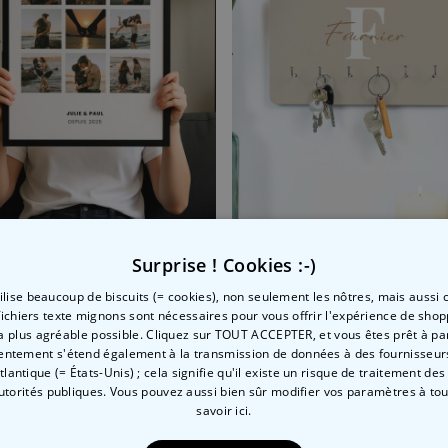
Poster personnalisé collage photos avec texte
Surprise ! Cookies :-)
 CHF
29,99 CHF
tilise beaucoup de biscuits (= cookies), non seulement les nôtres, mais aussi c
fichiers texte mignons sont nécessaires pour vous offrir l'expérience de shop
la plus agréable possible. Cliquez sur TOUT ACCEPTER, et vous êtes prêt à part
entement s'étend également à la transmission de données à des fournisseurs
Atlantique (= États-Unis) ; cela signifie qu'il existe un risque de traitement de
autorités publiques. Vous pouvez aussi bien sûr modifier vos paramètres à t
savoir ici.