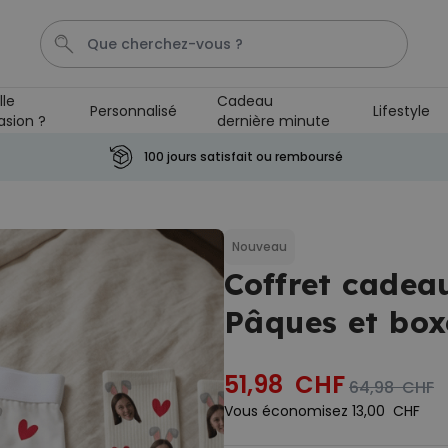
lle
Cadeau
Personnalisé
Lifestyle
asion ?
dernière minute
Porte Cle
Cadre
Couverture
Personnalise
Ape
100 jours satisfait ou remboursé
Personnalisable
Porte-clés personnalisé en
bois avec texte
Nouveau
plus de 2.300
Coffret cadea
exemplaires
19,99 CHF
vendus
Pâques et box
Personnalisable
T-shirt personnalisé avec
votre dessin devant et
51,98 CHF
derrière
64,98 CHF
plus de 2.200
exemplaires
Vous économisez
13,00 CHF
34,99 CHF
vendus