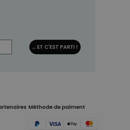
... ET C'EST PARTI !
artenaires
Méthode de paiment