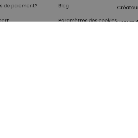
s de paiement?
Blog
Créateu
port
Paramètres des cookies
Demand
olis
rétractation
z les réponses
à vos
s dans
la rubrique FAQ.
otection des données
Mentions légales