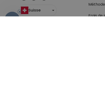
Méthode
Suisse
Frais de 
- 10%
Suivi du c
Retour
Droit de 
Retrouve
question
Conditions générales de Vente
Sécurité & Pr