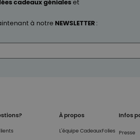
dées cadeaux géniales
et
intenant à notre
NEWSLETTER
:
stions?
À propos
Infos p
lients
L'équipe CadeauxFolies
Presse