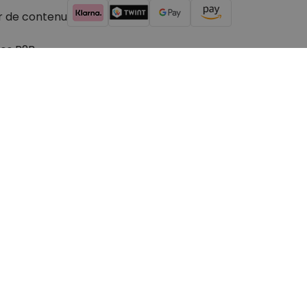
r de contenu
es B2B
© 2026 cadeauxfolies