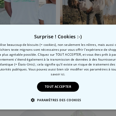
Surprise ! Cookies :-)
tilise beaucoup de biscuits (= cookies), non seulement les nôtres, mais aussi c
xte
rt personnalisé avec votre dessin devant et derrière
Couverture personnalisée
fichiers texte mignons sont nécessaires pour vous offrir l'expérience de shop
la plus agréable possible. Cliquez sur TOUT ACCEPTER, et vous êtes prêt à part
 CHF
44,99 CHF
entement s'étend également à la transmission de données à des fournisseurs
Atlantique (= États-Unis) ; cela signifie qu'il existe un risque de traitement de
autorités publiques. Vous pouvez aussi bien sûr modifier vos paramètres à t
savoir ici.
Catégorie concernée
TOUT ACCEPTER
Consultez nos autres catégories de cadeux insolites
PARAMÈTRES DES COOKIES
 NÉCESSAIRE
PERFORMANCE
COMMERCIALISATION