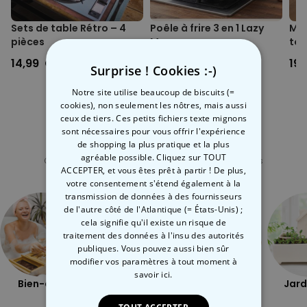
Sets de table Rétro – 4
Poêle à frire 3 en 1 Lazy
Min
pièces
Man
tou
14,99 CHF
29,99 CHF
19
Surprise ! Cookies :-)
Notre site utilise beaucoup de biscuits (=
cookies), non seulement les nôtres, mais aussi
ceux de tiers. Ces petits fichiers texte mignons
sont nécessaires pour vous offrir l'expérience
de shopping la plus pratique et la plus
Catégorie concernée
agréable possible. Cliquez sur TOUT
Consultez nos autres catégories de cadeux insolites
ACCEPTER, et vous êtes prêt à partir ! De plus,
votre consentement s'étend également à la
transmission de données à des fournisseurs
de l'autre côté de l'Atlantique (= États-Unis) ;
cela signifie qu'il existe un risque de
traitement des données à l'insu des autorités
publiques. Vous pouvez aussi bien sûr
modifier vos paramètres à tout moment
à
savoir ici.
Bien-être
Plein air
Coquin
Jard