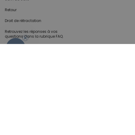
Retour
Droit de rétractation
Retrouvez les réponses
à vos
questions dans
la rubrique FAQ.
- 10%
Infos partenaires
Presse
Créateur de contenu
Demandes B2B
Méthode de paiment