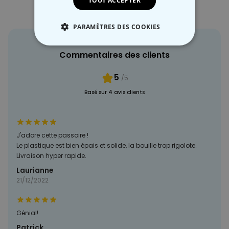
TOUT ACCEPTER
PARAMÈTRES DES COOKIES
STRICTEMENT NÉCESSAIRE
Commentaires des clients
PERFORMANCE
5
/5
Basé sur 4 avis clients
COMMERCIALISATION
NON CLASSÉ
J'adore cette passoire !
Le plastique est bien épais et solide, la bouille trop rigolote.
Livraison hyper rapide.
Laurianne
21/12/2022
Génial!
Patrick