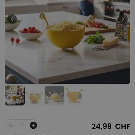
Personnalisable
T-shirt personnalisé avec
votre dessin devant et
derrière
plus de 2.200
exemplaires
34,99 CHF
vendus
Personnalisable
Serviette personnalisée avec
boisson et texte
plus de
10.000
exemplaires
39,99 CHF
vendus
Personnalisable
Chaussettes personnalisées
avec votre animal de
compagnie
plus de
14.000
exemplaires
29,99 CHF
vendus
24,99 CHF
Quantité