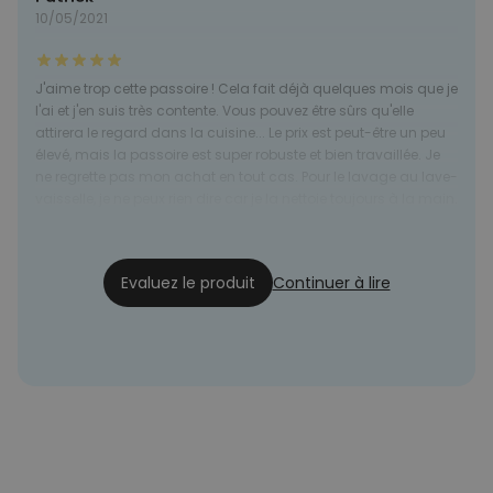
10/05/2021
J'aime trop cette passoire ! Cela fait déjà quelques mois que je
l'ai et j'en suis très contente. Vous pouvez être sûrs qu'elle
attirera le regard dans la cuisine... Le prix est peut-être un peu
élevé, mais la passoire est super robuste et bien travaillée. Je
ne regrette pas mon achat en tout cas. Pour le lavage au lave-
vaisselle, je ne peux rien dire car je la nettoie toujours à la main.
Mireille L.
10/05/2021
Evaluez le produit
Continuer à lire