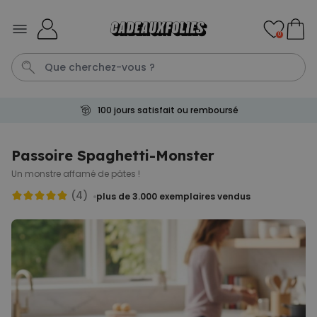
Skip to Content
0
100 jours satisfait ou remboursé
Cadre
Porte Cle
Spritz
Aperol
Personnalise
Passoire Spaghetti-Monster
Un monstre affamé de pâtes !
Personnalisable
Verre Aperol Spritz
(4)
plus de 3.000
exemplaires vendus
personnalisé avec prénom
plus de
19.400
exemplaires
24,99 CHF
vendus
Personnalisable
Porte-clés personnalisé en
bois avec texte
plus de 2.300
exemplaires
19,99 CHF
vendus