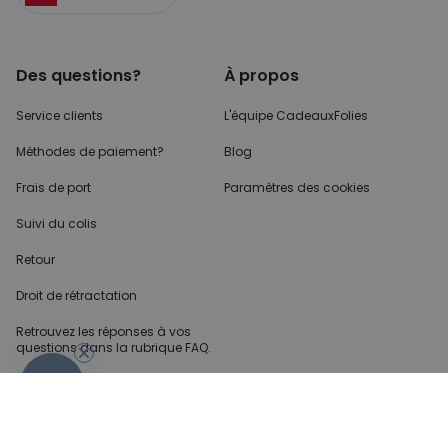
Des questions?
À propos
Service clients
L'équipe CadeauxFolies
Méthodes de paiement?
Blog
Frais de port
Paramètres des cookies
Suivi du colis
Retour
Droit de rétractation
Retrouvez les réponses
à vos
questions dans
la rubrique FAQ.
- 10%
Infos partenaires