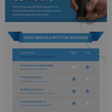
Personnalisable
T-shirt personnalisé avec
votre dessin devant et
derrière
plus de 2.200
exemplaires
34,99 CHF
vendus
Personnalisable
Verre à vin personnalisé avec
nom
plus de
6.000
exemplaires
24,99 CHF
vendus
Personnalisable
Serviette personnalisée avec
boisson et texte
plus de
10.000
exemplaires
39,99 CHF
vendus