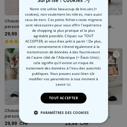
Notre site utilise beaucoup de biscuits (=
cookies), non seulement les nôtres, mais aussi
ceux de tiers. Ces petits fichiers texte mignons
Chaussettes
Chaussettes
sont nécessaires pour vous offrir l'expérience
personnalisées pour
personnalisées visage
de shopping la plus pratique et la plus
maman ou papa
différents designs
29,99 CHF
29,99 CHF
agréable possible. Cliquez sur TOUT
ACCEPTER, et vous êtes prêt à partir ! De plus,
votre consentement s'étend également à la
transmission de données à des fournisseurs
de l'autre côté de l'Atlantique (= États-Unis) ;
cela signifie qu'il existe un risque de
traitement des données à l'insu des autorités
publiques. Vous pouvez aussi bien sûr
modifier vos paramètres à tout moment
à
savoir ici.
TOUT ACCEPTER
Chaussettes
Chaussettes
PARAMÈTRES DES COOKIES
personnalisées avec
personnalisées avec
visage style cartoon
animal de compagnie et
29,99 CHF
29,99 CHF
STRICTEMENT NÉCESSAIRE