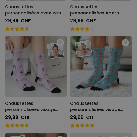
Chaussettes
Chaussettes
personnalisées avec votre
personnalisées Aperol
animal de compagnie
avec visage
29,99 CHF
29,99 CHF
Chaussettes
Chaussettes
personnalisées visage
personnalisées visage
différents motifs
motifs amour
29,99 CHF
29,99 CHF