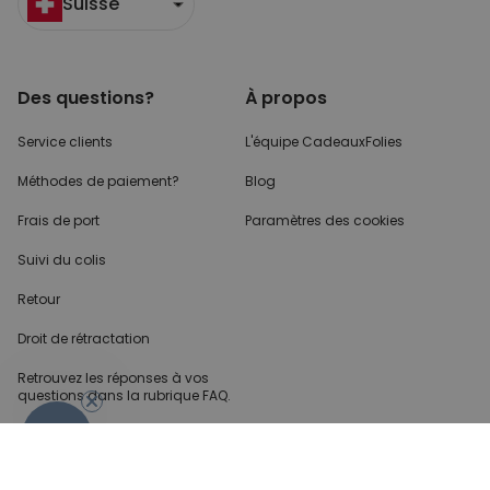
Suisse
Des questions?
À propos
Service clients
L'équipe CadeauxFolies
Méthodes de paiement?
Blog
Frais de port
Paramètres des cookies
Suivi du colis
Retour
Droit de rétractation
Retrouvez les réponses
à vos
questions dans
la rubrique FAQ.
- 10%
Infos partenaires