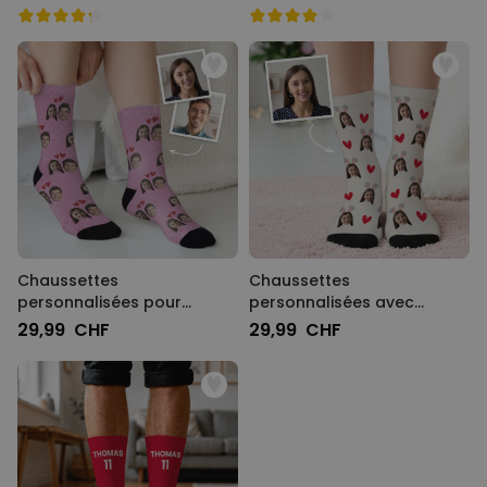
visage
PERFORMANCE
COMMERCIALISATION
NON CLASSÉ
Chaussettes
Chaussettes
personnalisées pour
personnalisées avec
couple
visage et oreilles de lapin
29,99 CHF
29,99 CHF